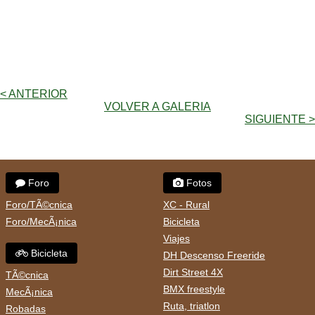
< ANTERIOR
VOLVER A GALERIA
SIGUIENTE >
Foro
Fotos
Foro/TÃ©cnica
XC - Rural
Foro/MecÃ¡nica
Bicicleta
Viajes
Bicicleta
DH Descenso Freeride
Dirt Street 4X
TÃ©cnica
BMX freestyle
MecÃ¡nica
Ruta, triatlon
Robadas