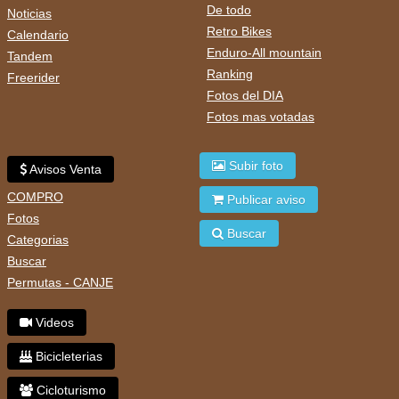
De todo
Noticias
Retro Bikes
Calendario
Enduro-All mountain
Tandem
Ranking
Freerider
Fotos del DIA
Fotos mas votadas
Subir foto
Avisos Venta
COMPRO
Publicar aviso
Fotos
Buscar
Categorias
Buscar
Permutas - CANJE
Videos
Bicicleterias
Cicloturismo