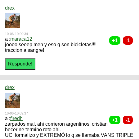
drex
10-06-10 09:34
a :
maraca12
joooo seeep men y eso q son bicicletas!!!!
traccion a sangre!
drex
10-06-10 09:37
a :
firedh
zarpados mal, ahi corrieron argentinos, cristian
becerine termino roto ahi.
UCI formalizo y EXTREMÓ lo q se llamaba VANS TRIPLE