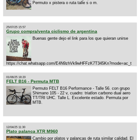
Permuto x pistera o ruta talle s o m.
25/07/25 15:57
Grupo compra/venta ciclismo de argentina
Buenas gente dejo el link para los que quieran unirse
https://chat.whatsapp.com/E4N9zhVk9wHFFzK7T345Kn?mode=ac_t
01/06/25 18:20
FELT B16 - Permuta MTB
Permuto FELT B16 Performance - Talle 56. con grupo
Shimano 105 - 22 v, cuadro: triatlon carbono dual aero
TT/TRI UHC. Talle L. Excelente estado. Permuta por
MTB.
12/04/25 11:30
Plato palanca XTR M960
Cambio por platos y palancas de ruta similar calidad. El