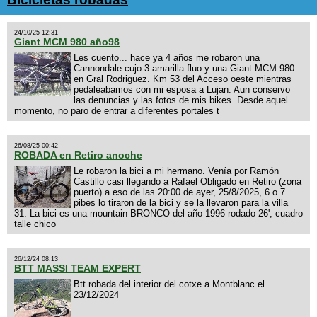
24/10/25 12:31
Giant MCM 980 año98
Les cuento... hace ya 4 años me robaron una
Cannondale cujo 3 amarilla fluo y una Giant MCM 980
en Gral Rodriguez. Km 53 del Acceso oeste mientras
pedaleabamos con mi esposa a Lujan. Aun conservo
las denuncias y las fotos de mis bikes. Desde aquel
momento, no paro de entrar a diferentes portales t
26/08/25 00:42
ROBADA en Retiro anoche
Le robaron la bici a mi hermano. Venía por Ramón
Castillo casi llegando a Rafael Obligado en Retiro (zona
puerto) a eso de las 20:00 de ayer, 25/8/2025, 6 o 7
pibes lo tiraron de la bici y se la llevaron para la villa
31. La bici es una mountain BRONCO del año 1996 rodado 26', cuadro
talle chico
26/12/24 08:13
BTT MASSI TEAM EXPERT
Btt robada del interior del cotxe a Montblanc el
23/12/2024