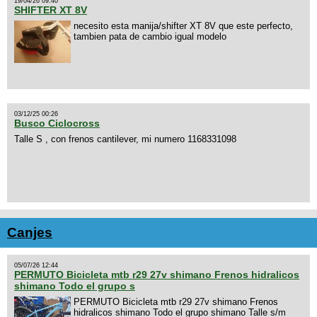
19/04/26 09:40
SHIFTER XT 8V
necesito esta manija/shifter XT 8V que este perfecto,
tambien pata de cambio igual modelo
03/12/25 00:26
Busco Ciclocross
Talle S , con frenos cantilever, mi numero 1168331098
Canjes
05/07/26 12:44
PERMUTO Bicicleta mtb r29 27v shimano Frenos hidralicos
shimano Todo el grupo s
PERMUTO Bicicleta mtb r29 27v shimano Frenos
hidralicos shimano Todo el grupo shimano Talle s/m