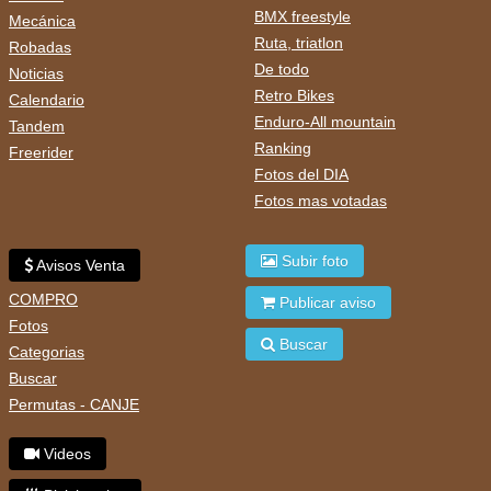
BMX freestyle
Mecánica
Ruta, triatlon
Robadas
De todo
Noticias
Retro Bikes
Calendario
Enduro-All mountain
Tandem
Ranking
Freerider
Fotos del DIA
Fotos mas votadas
Subir foto
Avisos Venta
COMPRO
Publicar aviso
Fotos
Buscar
Categorias
Buscar
Permutas - CANJE
Videos