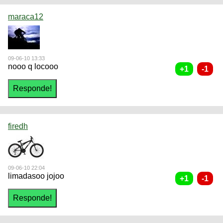
maraca12
09-06-10 13:33
nooo q locooo
firedh
09-06-10 22:04
limadasoo jojoo