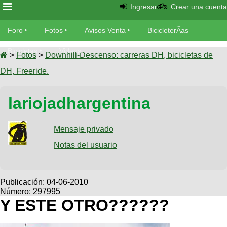
Ingresar
Crear una cuenta
Foro
Foro
Fotos
Avisos Venta
BicicleterÃ­as
Foro
Bicicletas
Videos
Fotos
>
Fotos
>
Downhill-Descenso: carreras DH, bicicletas de
TÃ©cnica
DH, Freeride.
Avisos
MecÃ¡nica
SUBÃ
Ventas
lariojadhargentina
tu foto
BicicleterÃ­
Galeria
Mensaje privado
SUBÃ
as
tu
Notas del usuario
XC
aviso
Bicicletas
Bicicletas
Buscar
Viajes
Publicación:
04-06-2010
Videos
Número: 297995
Bicicletas
Ultimos
Descenso
Y ESTE OTRO??????
Cicloturismo
Tandem
Fotos
Dirt
Freerider