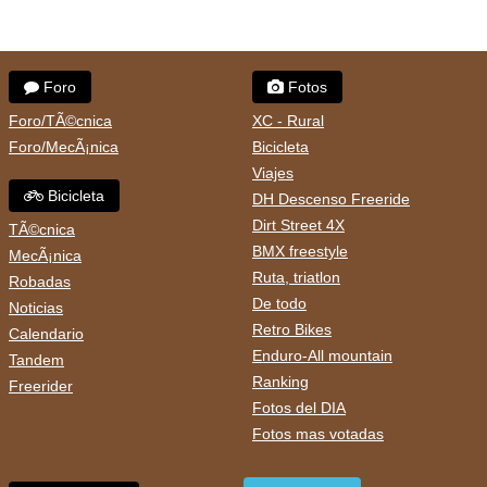
Foro
Fotos
Foro/TÃ©cnica
XC - Rural
Foro/MecÃ¡nica
Bicicleta
Viajes
Bicicleta
DH Descenso Freeride
Dirt Street 4X
TÃ©cnica
BMX freestyle
MecÃ¡nica
Ruta, triatlon
Robadas
De todo
Noticias
Retro Bikes
Calendario
Enduro-All mountain
Tandem
Ranking
Freerider
Fotos del DIA
Fotos mas votadas