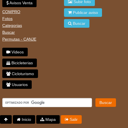
Subir foto
Avisos Venta
COMPRO
Publicar aviso
Fotos
Buscar
Categorias
Buscar
Permutas - CANJE
Videos
Bicicleterias
Cicloturismo
Usuarios
Buscar
Inicio
Mapa
Salir