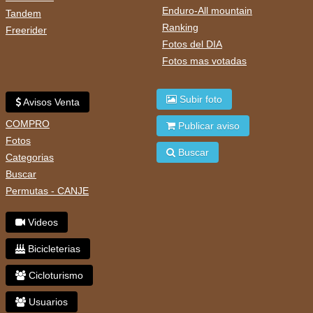
Enduro-All mountain
Tandem
Ranking
Freerider
Fotos del DIA
Fotos mas votadas
Subir foto
Avisos Venta
COMPRO
Publicar aviso
Fotos
Buscar
Categorias
Buscar
Permutas - CANJE
Videos
Bicicleterias
Cicloturismo
Usuarios