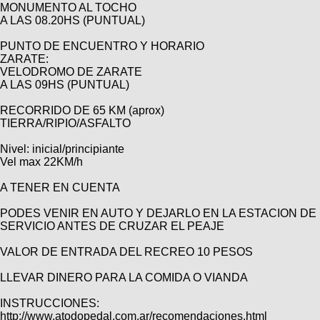
Categorias
BMX
MONUMENTO AL TOCHO
Salidas
Usuarios
A LAS 08.20HS (PUNTUAL)
TÃ©cnica
COMPRO
Ruta,
Operadores
triatlon
PUNTO DE ENCUENTRO Y HORARIO
de
MecÃ¡nica
Ãšltimos
CANJE
ZARATE:
cicloturismo
De
Robadas
VELODROMO DE ZARATE
Buscar
Mi
todo
Relatos
A LAS 09HS (PUNTUAL)
ReputaciÃ³n
Noticias
de
Mis
Retro
viajes
RECORRIDO DE 65 KM (aprox)
Amigos
Mis
Calendario
TIERRA/RIPIO/ASFALTO
Compras
Enduro
Foro
Actividad
de
Nivel: inicial/principiante
de
Mis
viajes
Vel max 22KM/h
Amigos
Ventas
Ranking
A TENER EN CUENTA
Fotos
PODES VENIR EN AUTO Y DEJARLO EN LA ESTACION DE
del
SERVICIO ANTES DE CRUZAR EL PEAJE
DÃA
VALOR DE ENTRADA DEL RECREO 10 PESOS
Fotos
LLEVAR DINERO PARA LA COMIDA O VIANDA
mas
votadas
INSTRUCCIONES:
http://www.atodopedal.com.ar/recomendaciones.html