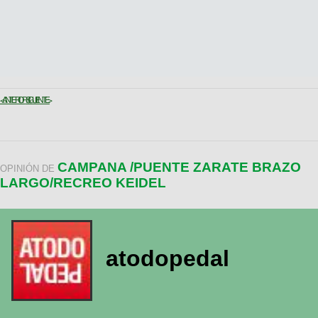
< ANTERIOR
SIGUIENTE >
CAMPANA /PUENTE ZARATE BRAZO
OPINIÓN DE
LARGO/RECREO KEIDEL
atodopedal