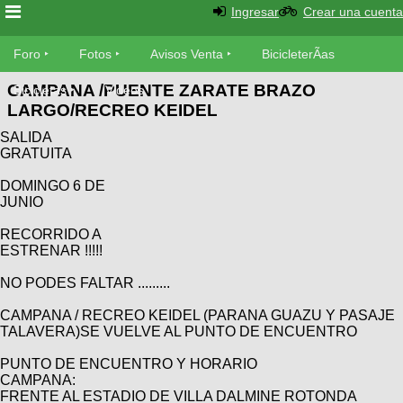
Ingresar
Crear una cuenta
Foro
Foro
Fotos
Avisos Venta
BicicleterÃ­as
CAMPANA /PUENTE ZARATE BRAZO
Foro
Bicicletas
Videos
Fotos
LARGO/RECREO KEIDEL
TÃ©cnica
SALIDA
Avisos
MecÃ¡nica
GRATUITA
SUBÃ
Ventas
tu foto
DOMINGO 6 DE
JUNIO
BicicleterÃ­
Galeria
SUBÃ
RECORRIDO A
as
ESTRENAR !!!!!
tu
XC
aviso
Bicicletas
NO PODES FALTAR .........
Bicicletas
CAMPANA / RECREO KEIDEL (PARANA GUAZU Y PASAJE
Buscar
Viajes
Videos
TALAVERA)SE VUELVE AL PUNTO DE ENCUENTRO
Bicicletas
Ultimos
Descenso
PUNTO DE ENCUENTRO Y HORARIO
Cicloturismo
Tandem
Fotos
CAMPANA:
Dirt
FRENTE AL ESTADIO DE VILLA DALMINE ROTONDA
Freerider