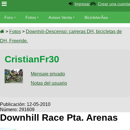
Ingresar
Crear una cuenta
Foro
Foro
Fotos
Avisos Venta
BicicleterÃ­as
Foro
Bicicletas
Videos
Fotos
>
Fotos
>
Downhill-Descenso: carreras DH, bicicletas de
TÃ©cnica
DH, Freeride.
Avisos
MecÃ¡nica
SUBÃ
Ventas
CristianFr30
tu foto
BicicleterÃ­
Galeria
Mensaje privado
SUBÃ
as
tu
Notas del usuario
XC
aviso
Bicicletas
Bicicletas
Buscar
Viajes
Publicación:
12-05-2010
Videos
Número: 291609
Bicicletas
Ultimos
Descenso
Downhill Race Pta. Arenas
Cicloturismo
Tandem
Fotos
Dirt
Freerider