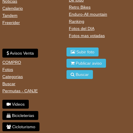
De todo
Noticias
Retro Bikes
Calendario
Enduro-All mountain
Tandem
Ranking
Freerider
Fotos del DIA
Fotos mas votadas
Subir foto
Avisos Venta
COMPRO
Publicar aviso
Fotos
Buscar
Categorias
Buscar
Permutas - CANJE
Videos
Bicicleterias
Cicloturismo