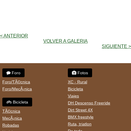
< ANTERIOR
VOLVER A GALERIA
SIGUIENTE >
Foro
Fotos
Foro/TÃ©cnica
XC - Rural
Foro/MecÃ¡nica
Bicicleta
Viajes
Bicicleta
DH Descenso Freeride
Dirt Street 4X
TÃ©cnica
BMX freestyle
MecÃ¡nica
Ruta, triatlon
Robadas