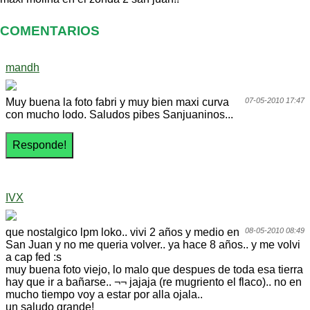
COMENTARIOS
mandh
Muy buena la foto fabri y muy bien maxi curva
07-05-2010 17:47
con mucho lodo. Saludos pibes Sanjuaninos...
IVX
que nostalgico lpm loko.. vivi 2 años y medio en
08-05-2010 08:49
San Juan y no me queria volver.. ya hace 8 años.. y me volvi
a cap fed :s
muy buena foto viejo, lo malo que despues de toda esa tierra
hay que ir a bañarse.. ¬¬ jajaja (re mugriento el flaco).. no en
mucho tiempo voy a estar por alla ojala..
un saludo grande!