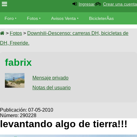
Ingresar
Crear una cuenta
Foro
Foro
Fotos
Avisos Venta
BicicleterÃ­as
Foro
Bicicletas
Videos
Fotos
>
Fotos
>
Downhill-Descenso: carreras DH, bicicletas de
TÃ©cnica
DH, Freeride.
Avisos
MecÃ¡nica
SUBÃ
Ventas
fabrix
tu foto
BicicleterÃ­
Galeria
Mensaje privado
SUBÃ
as
tu
Notas del usuario
XC
aviso
Bicicletas
Bicicletas
Buscar
Viajes
Publicación:
07-05-2010
Videos
Número: 290228
Bicicletas
Ultimos
Descenso
levantando algo de tierra!!!
Cicloturismo
Tandem
Fotos
Dirt
Freerider