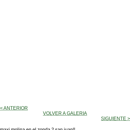
< ANTERIOR
VOLVER A GALERIA
SIGUIENTE >
maxi molina en el zonda 2 san juan!!