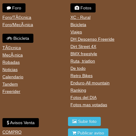
Foro
Fotos
Foro/TÃ©cnica
XC - Rural
Foro/MecÃ¡nica
Bicicleta
Viajes
Bicicleta
DH Descenso Freeride
Dirt Street 4X
TÃ©cnica
BMX freestyle
MecÃ¡nica
Ruta, triatlon
Robadas
De todo
Noticias
Retro Bikes
Calendario
Enduro-All mountain
Tandem
Ranking
Freerider
Fotos del DIA
Fotos mas votadas
Subir foto
Avisos Venta
COMPRO
Publicar aviso