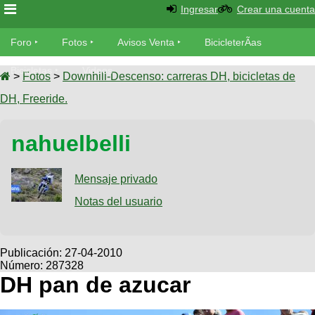
Ingresar
Crear una cuenta
Foro
Foro
Fotos
Avisos Venta
BicicleterÃ­as
Foro
Bicicletas
Videos
Fotos
>
Fotos
>
Downhill-Descenso: carreras DH, bicicletas de
TÃ©cnica
DH, Freeride.
Avisos
MecÃ¡nica
SUBÃ
Ventas
nahuelbelli
tu foto
BicicleterÃ­
Galeria
Mensaje privado
SUBÃ
as
tu
Notas del usuario
XC
aviso
Bicicletas
Bicicletas
Buscar
Viajes
Publicación:
27-04-2010
Videos
Número: 287328
Bicicletas
Ultimos
Descenso
DH pan de azucar
Cicloturismo
Tandem
Fotos
Dirt
Freerider