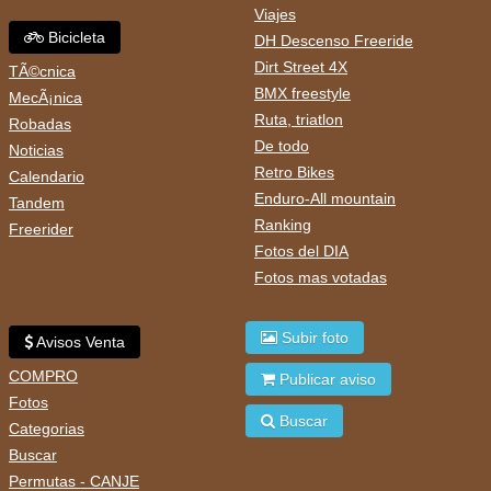
Viajes
Bicicleta
DH Descenso Freeride
Dirt Street 4X
TÃ©cnica
BMX freestyle
MecÃ¡nica
Ruta, triatlon
Robadas
De todo
Noticias
Retro Bikes
Calendario
Enduro-All mountain
Tandem
Ranking
Freerider
Fotos del DIA
Fotos mas votadas
Subir foto
Avisos Venta
COMPRO
Publicar aviso
Fotos
Buscar
Categorias
Buscar
Permutas - CANJE