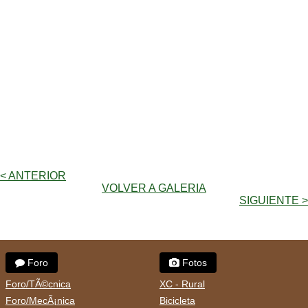
< ANTERIOR
VOLVER A GALERIA
SIGUIENTE >
Foro
Fotos
Foro/TÃ©cnica
XC - Rural
Foro/MecÃ¡nica
Bicicleta