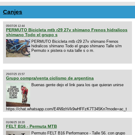
Canjes
05/07/26 12:44
PERMUTO Bicicleta mtb r29 27v shimano Frenos hidralicos
shimano Todo el grupo s
PERMUTO Bicicleta mtb r29 27v shimano Frenos
hidralicos shimano Todo el grupo shimano Talle s/m
Permuto x pistera o ruta talle s o m.
25/07/25 15:57
Grupo compra/venta ciclismo de argentina
Buenas gente dejo el link para los que quieran unirse
https://chat.whatsapp.com/E4N9zhVk9wHFFzK7T345Kn?mode=ac_t
01/06/25 18:20
FELT B16 - Permuta MTB
Permuto FELT B16 Performance - Talle 56. con grupo