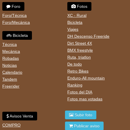
Foro
Fotos
Foro/Técnica
XC - Rural
Foro/Mecánica
Bicicleta
Viajes
Bicicleta
DH Descenso Freeride
Dirt Street 4X
Técnica
BMX freestyle
Mecánica
Ruta, triatlon
Robadas
De todo
Noticias
Retro Bikes
Calendario
Enduro-All mountain
Tandem
Ranking
Freerider
Fotos del DIA
Fotos mas votadas
Subir foto
Avisos Venta
COMPRO
Publicar aviso