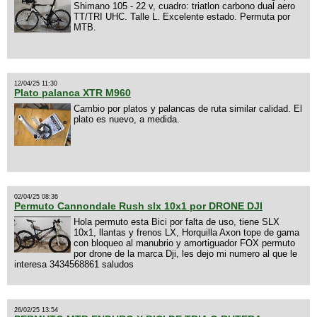
Shimano 105 - 22 v, cuadro: triatlon carbono dual aero
TT/TRI UHC. Talle L. Excelente estado. Permuta por
MTB.
12/04/25 11:30
Plato palanca XTR M960
Cambio por platos y palancas de ruta similar calidad. El
plato es nuevo, a medida.
02/04/25 08:36
Permuto Cannondale Rush slx 10x1 por DRONE DJI
Hola permuto esta Bici por falta de uso, tiene SLX
10x1, llantas y frenos LX, Horquilla Axon tope de gama
con bloqueo al manubrio y amortiguador FOX permuto
por drone de la marca Dji, les dejo mi numero al que le
interesa 3434568861 saludos
26/02/25 13:54