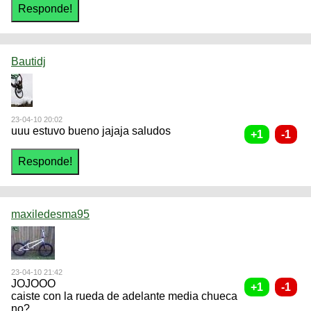
Bautidj
23-04-10 20:02
uuu estuvo bueno jajaja saludos
maxiledesma95
23-04-10 21:42
JOJOOO
caiste con la rueda de adelante media chueca
no?