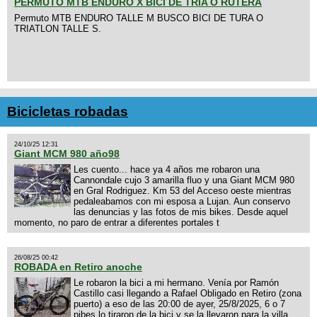
PERMUTO MTB ENDURO X BICI DE TRIA O RUTERA
Permuto MTB ENDURO TALLE M BUSCO BICI DE TURA O
TRIATLON TALLE S.
Bicicletas robadas
24/10/25 12:31
Giant MCM 980 año98
Les cuento... hace ya 4 años me robaron una
Cannondale cujo 3 amarilla fluo y una Giant MCM 980
en Gral Rodriguez. Km 53 del Acceso oeste mientras
pedaleabamos con mi esposa a Lujan. Aun conservo
las denuncias y las fotos de mis bikes. Desde aquel
momento, no paro de entrar a diferentes portales t
26/08/25 00:42
ROBADA en Retiro anoche
Le robaron la bici a mi hermano. Venía por Ramón
Castillo casi llegando a Rafael Obligado en Retiro (zona
puerto) a eso de las 20:00 de ayer, 25/8/2025, 6 o 7
pibes lo tiraron de la bici y se la llevaron para la villa