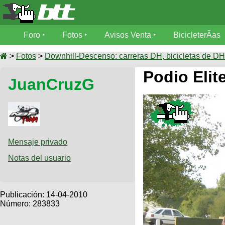
Foro
Foro
Fotos
Avisos Venta
BicicleterÃ­as
Foro
Fotos
>
Fotos
>
Downhill-Descenso: carreras DH, bicicletas de DH,
TÃ©cnica
Podio Eli
JuanCruzG
Avisos
MecÃ¡nica
SUBÃ
Ventas
tu foto
BicicleterÃ­
Galeria
SUBÃ
as
tu
Mensaje privado
XC
aviso
Bicicletas
Notas del usuario
Bicicletas
Buscar
Viajes
Videos
Bicicletas
Ultimos
Publicación:
14-04-2010
Descenso
Cicloturismo
Número: 283833
Tandem
Fotos
Dirt
Freerider