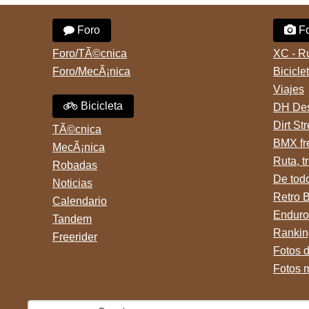
Foro
Fo
Foro/TÃ©cnica
XC - R
Foro/MecÃ¡nica
Bicicle
Viajes
Bicicleta
DH Des
Dirt St
TÃ©cnica
BMX fr
MecÃ¡nica
Ruta, tr
Robadas
De tod
Noticias
Retro 
Calendario
Enduro
Tandem
Rankin
Freerider
Fotos 
Fotos 