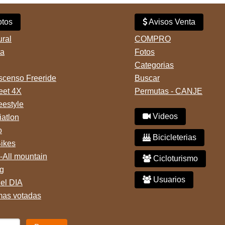
tos
Avisos Venta
ural
COMPRO
ta
Fotos
Categorias
censo Freeride
Buscar
reet 4X
Permutas - CANJE
eestyle
Videos
iatlon
o
Bicicleterias
Bikes
-All mountain
Cicloturismo
g
Usuarios
del DIA
mas votadas