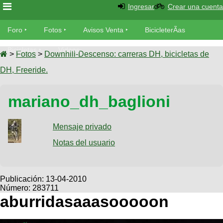
Ingresar
Crear una cuenta
Foro
Foro
Fotos
Avisos Venta
BicicleterÃ­as
Foro
Bicicletas
Videos
Fotos
>
Fotos
>
Downhill-Descenso: carreras DH, bicicletas de
TÃ©cnica
DH, Freeride.
Avisos
MecÃ¡nica
SUBÃ
Ventas
mariano_dh_baglioni
tu foto
BicicleterÃ­
Galeria
Mensaje privado
SUBÃ
as
tu
Notas del usuario
XC
aviso
Bicicletas
Bicicletas
Buscar
Viajes
Publicación:
13-04-2010
Videos
Número: 283711
Bicicletas
Ultimos
Descenso
aburridasaaasooooon
Cicloturismo
Tandem
Fotos
Dirt
Freerider