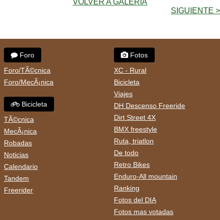
VOLVER A GALERIA
SIGUIENTE >
Foro
Fotos
Foro/TÃ©cnica
XC - Rural
Foro/MecÃ¡nica
Bicicleta
Viajes
Bicicleta
DH Descenso Freeride
Dirt Street 4X
TÃ©cnica
BMX freestyle
MecÃ¡nica
Ruta, triatlon
Robadas
De todo
Noticias
Retro Bikes
Calendario
Enduro-All mountain
Tandem
Ranking
Freerider
Fotos del DIA
Fotos mas votadas