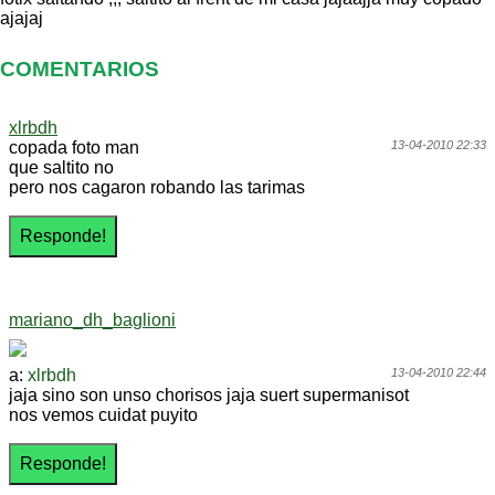
ajajaj
COMENTARIOS
xlrbdh
copada foto man
13-04-2010 22:33
que saltito no
pero nos cagaron robando las tarimas
mariano_dh_baglioni
a:
xlrbdh
13-04-2010 22:44
jaja sino son unso chorisos jaja suert supermanisot
nos vemos cuidat puyito