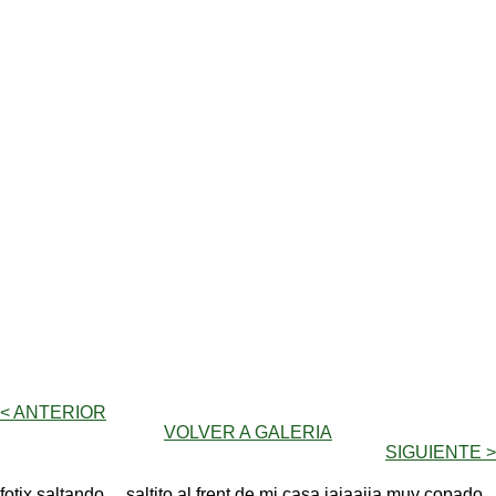
< ANTERIOR
VOLVER A GALERIA
SIGUIENTE >
fotix saltando ,,, saltito al frent de mi casa jajaajja muy copado