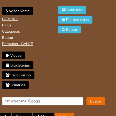
Subir foto
Avisos Venta
COMPRO
Publicar aviso
Fotos
Buscar
Categorias
Buscar
Permutas - CANJE
Videos
Bicicleterias
Cicloturismo
Usuarios
Buscar