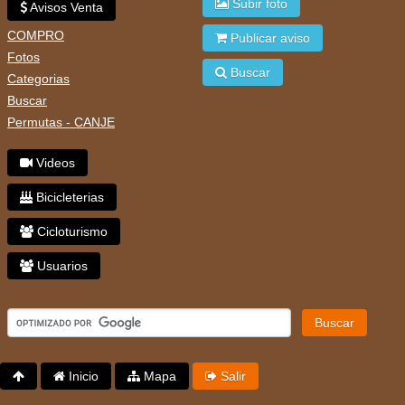
Subir foto
Avisos Venta
COMPRO
Publicar aviso
Fotos
Buscar
Categorias
Buscar
Permutas - CANJE
Videos
Bicicleterias
Cicloturismo
Usuarios
Buscar
Inicio
Mapa
Salir