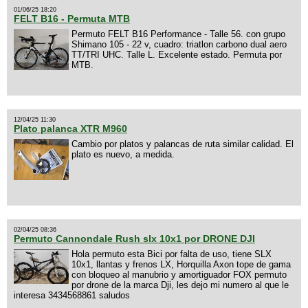
01/06/25 18:20
FELT B16 - Permuta MTB
Permuto FELT B16 Performance - Talle 56. con grupo
Shimano 105 - 22 v, cuadro: triatlon carbono dual aero
TT/TRI UHC. Talle L. Excelente estado. Permuta por
MTB.
12/04/25 11:30
Plato palanca XTR M960
Cambio por platos y palancas de ruta similar calidad. El
plato es nuevo, a medida.
02/04/25 08:36
Permuto Cannondale Rush slx 10x1 por DRONE DJI
Hola permuto esta Bici por falta de uso, tiene SLX
10x1, llantas y frenos LX, Horquilla Axon tope de gama
con bloqueo al manubrio y amortiguador FOX permuto
por drone de la marca Dji, les dejo mi numero al que le
interesa 3434568861 saludos