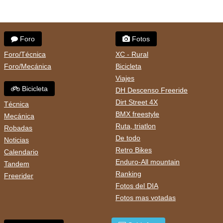
Foro
Fotos
Foro/Técnica
XC - Rural
Foro/Mecánica
Bicicleta
Viajes
Bicicleta
DH Descenso Freeride
Dirt Street 4X
Técnica
BMX freestyle
Mecánica
Ruta, triatlon
Robadas
De todo
Noticias
Retro Bikes
Calendario
Enduro-All mountain
Tandem
Ranking
Freerider
Fotos del DIA
Fotos mas votadas