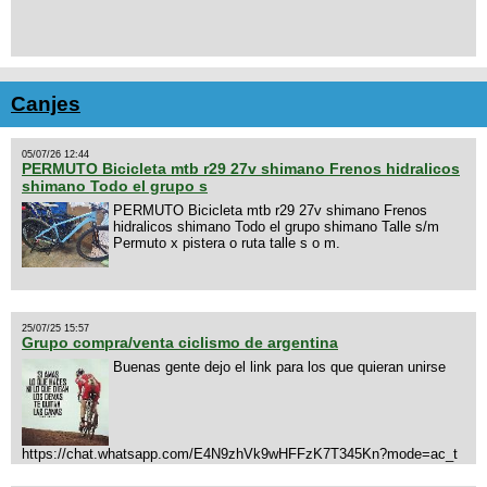
Canjes
05/07/26 12:44
PERMUTO Bicicleta mtb r29 27v shimano Frenos hidralicos
shimano Todo el grupo s
PERMUTO Bicicleta mtb r29 27v shimano Frenos
hidralicos shimano Todo el grupo shimano Talle s/m
Permuto x pistera o ruta talle s o m.
25/07/25 15:57
Grupo compra/venta ciclismo de argentina
Buenas gente dejo el link para los que quieran unirse
https://chat.whatsapp.com/E4N9zhVk9wHFFzK7T345Kn?mode=ac_t