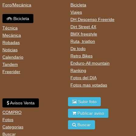
Foro/Mecánica
Bicicleta
Viajes
Bicicleta
DH Descenso Freeride
Dirt Street 4X
Técnica
BMX freestyle
Mecánica
Ruta, triatlon
Robadas
De todo
Noticias
Retro Bikes
Calendario
Enduro-All mountain
Tandem
Ranking
Freerider
Fotos del DIA
Fotos mas votadas
Subir foto
Avisos Venta
COMPRO
Publicar aviso
Fotos
Buscar
Categorias
Buscar