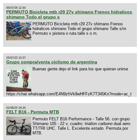
05/07/26 12:44
PERMUTO Bicicleta mtb r29 27v shimano Frenos hidralicos
shimano Todo el grupo s
PERMUTO Bicicleta mtb r29 27v shimano Frenos
hidralicos shimano Todo el grupo shimano Talle s/m
Permuto x pistera o ruta talle s o m.
25/07/25 15:57
Grupo compra/venta ciclismo de argentina
Buenas gente dejo el link para los que quieran unirse
https://chat.whatsapp.com/E4N9zhVk9wHFFzK7T345Kn?mode=ac_t
01/06/25 18:20
FELT B16 - Permuta MTB
Permuto FELT B16 Performance - Talle 56. con grupo
Shimano 105 - 22 v, cuadro: triatlon carbono dual aero
TT/TRI UHC. Talle L. Excelente estado. Permuta por
MTB.