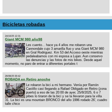
Bicicletas robadas
24/10/25 12:31
Giant MCM 980 año98
Les cuento... hace ya 4 años me robaron una
Cannondale cujo 3 amarilla fluo y una Giant MCM 980
en Gral Rodriguez. Km 53 del Acceso oeste mientras
pedaleabamos con mi esposa a Lujan. Aun conservo
las denuncias y las fotos de mis bikes. Desde aquel
momento, no paro de entrar a diferentes portales t
26/08/25 00:42
ROBADA en Retiro anoche
Le robaron la bici a mi hermano. Venía por Ramón
Castillo casi llegando a Rafael Obligado en Retiro (zona
puerto) a eso de las 20:00 de ayer, 25/8/2025, 6 o 7
pibes lo tiraron de la bici y se la llevaron para la villa
31. La bici es una mountain BRONCO del año 1996 rodado 26', cuadro
talle chico