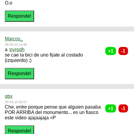
O.o
Marcos_
28-03-10 14:48
a :
pyrodh
se cae la bici de uno fijate al costado
(izquierdo) ;)
gbx
29-03-10 06:57
Che, entre porque pense que alguien pasaba
POR ARRIBA del monumento... es un fiasco
este video ajajaajaja =P