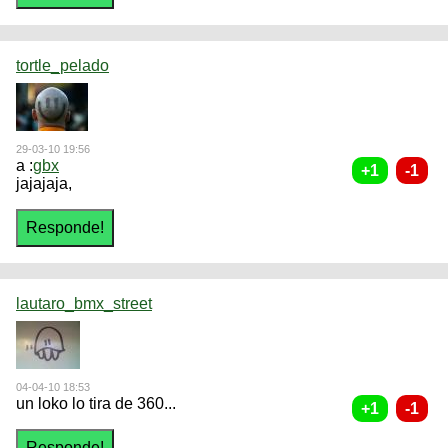
tortle_pelado
29-03-10 19:56
a :
gbx
jajajaja,
lautaro_bmx_street
04-04-10 18:53
un loko lo tira de 360...