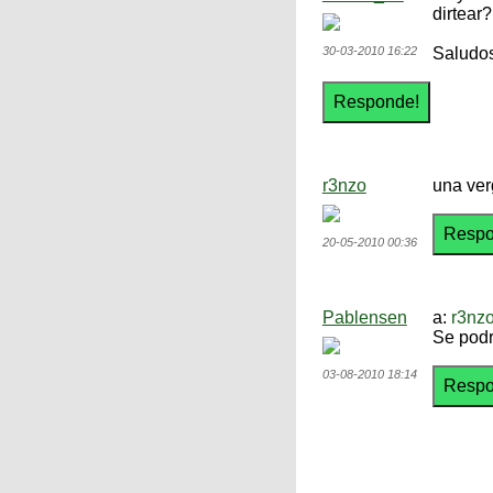
dirtear?
30-03-2010 16:22
Saludos
r3nzo
una ver
20-05-2010 00:36
Pablensen
a:
r3nz
Se podri
03-08-2010 18:14