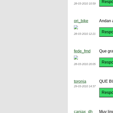
28-03-2010 10:59
ori_bike
Andan a
28-03-2010 12:21
fede_fmd
Que gra
28-03-2010 20:05
toronja
QUE B
29-03-2010 14:37
caniax_dh
Muy lin