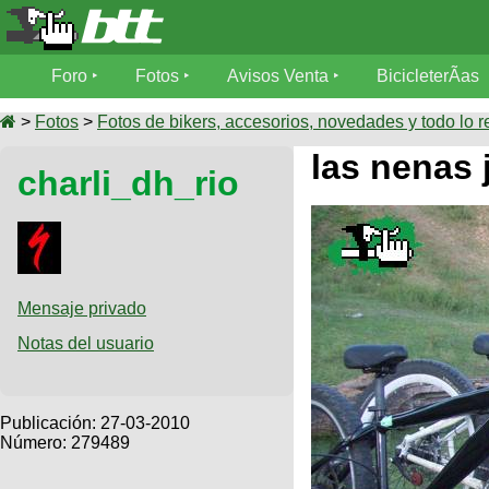
Foro
Foro
Fotos
Avisos Venta
BicicleterÃ­as
Foro
Fotos
>
Fotos
>
Fotos de bikers, accesorios, novedades y todo lo r
TÃ©cnica
las nenas j
charli_dh_rio
Avisos
MecÃ¡nica
SUBÃ
Ventas
tu foto
BicicleterÃ­
Galeria
SUBÃ
as
tu
Mensaje privado
XC
aviso
Bicicletas
Notas del usuario
Bicicletas
Buscar
Viajes
Videos
Bicicletas
Ultimos
Publicación:
27-03-2010
Descenso
Cicloturismo
Número: 279489
Tandem
Fotos
Dirt
Freerider