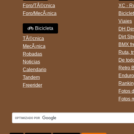
Foro/TÃ©cnica
XC - R
Foro/MecÃ¡nica
Bicicle
Viajes
Bicicleta
DH Des
Dirt St
TÃ©cnica
BMX fr
MecÃ¡nica
Ruta, tr
Robadas
De tod
Noticias
Retro 
Calendario
Enduro
Tandem
Rankin
Freerider
Fotos 
Fotos 