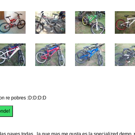
on re pobres :D:D:D:D
as naves todas...la que mas me gusta es la specialized demo..p