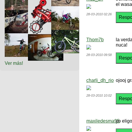
el wasa
28-03-2010 02:26
Thom7b
la verd
nuca!
28-03-2010 09:58
Ver más!
charli_dh_rio
ojooj gr
28-03-2010 10:02
maxiledesma95
yo eli