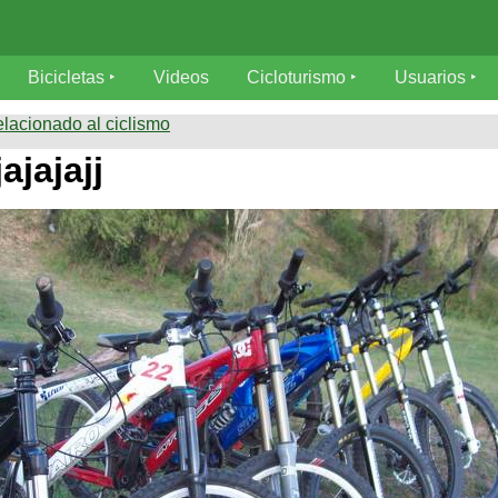
Bicicletas
Videos
Cicloturismo
Usuarios
elacionado al ciclismo
ajajajj