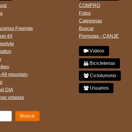
ural
COMPRO
ta
Fotos
Categorias
censo Freeride
Buscar
reet 4X
Permutas - CANJE
eestyle
Videos
iatlon
o
Bicicleterias
Bikes
-All mountain
Cicloturismo
g
Usuarios
del DIA
mas votadas
Buscar