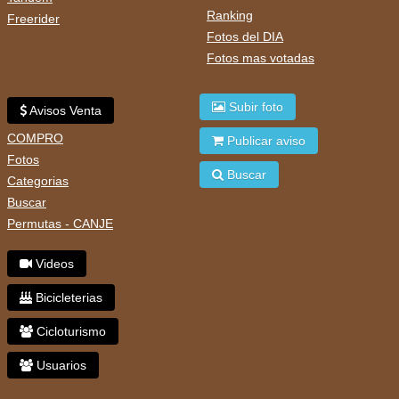
Ranking
Freerider
Fotos del DIA
Fotos mas votadas
Subir foto
Avisos Venta
COMPRO
Publicar aviso
Fotos
Buscar
Categorias
Buscar
Permutas - CANJE
Videos
Bicicleterias
Cicloturismo
Usuarios