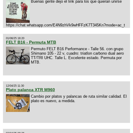
Buenas gente dejo el link para los que quieran unirse
https://chat.whatsapp.com/E4N9zhVk9wHFFzK7T345Kn?mode=ac_t
01/06/25 18:20
FELT B16 - Permuta MTB
Permuto FELT B16 Performance - Talle 56. con grupo
Shimano 105 - 22 v, cuadro: triatlon carbono dual aero
TT/TRI UHC. Talle L. Excelente estado. Permuta por
MTB.
12/04/25 11:30
Plato palanca XTR M960
Cambio por platos y palancas de ruta similar calidad. El
plato es nuevo, a medida.