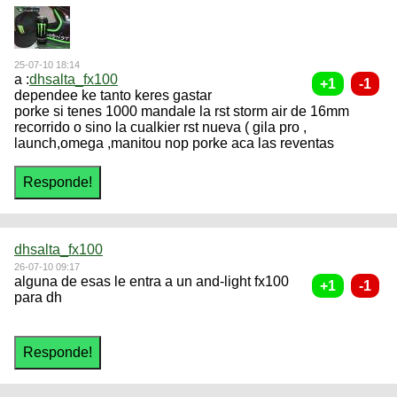
25-07-10 18:14
a :
dhsalta_fx100
dependee ke tanto keres gastar
porke si tenes 1000 mandale la rst storm air de 16mm
recorrido o sino la cualkier rst nueva ( gila pro ,
launch,omega ,manitou nop porke aca las reventas
dhsalta_fx100
26-07-10 09:17
alguna de esas le entra a un and-light fx100
para dh