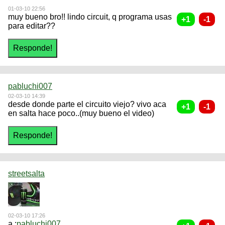
01-03-10 22:56
muy bueno bro!! lindo circuit, q programa usas
para editar??
pabluchi007
02-03-10 14:39
desde donde parte el circuito viejo? vivo aca
en salta hace poco..(muy bueno el video)
streetsalta
02-03-10 17:26
a :
pabluchi007