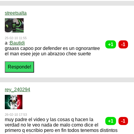
streetsalta
25-02-10 11:55
a :
Bautidj
graass capoo por defender es un ognorantee
el man esee jeje un abrazoo chee suerte
rey_240294
26-02-10 17:53
muy padre el video y las cosas q hacen la
verdad no le veo nada de malo como dice el
primero q escribio pero en fin todos tenemos distintos