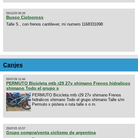
03/12/25 00:26
Busco Ciclocross
Talle S , con frenos cantilever, mi numero 1168331098
Canjes
05/07/26 12:44
PERMUTO Bicicleta mtb r29 27v shimano Frenos hidralicos
shimano Todo el grupo s
PERMUTO Bicicleta mtb r29 27v shimano Frenos
hidralicos shimano Todo el grupo shimano Talle s/m
Permuto x pistera o ruta talle s o m.
25/07/25 15:57
Grupo compra/venta ciclismo de argentina