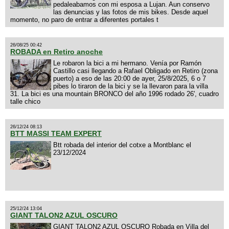
pedaleabamos con mi esposa a Lujan. Aun conservo
las denuncias y las fotos de mis bikes. Desde aquel
momento, no paro de entrar a diferentes portales t
26/08/25 00:42
ROBADA en Retiro anoche
Le robaron la bici a mi hermano. Venía por Ramón
Castillo casi llegando a Rafael Obligado en Retiro (zona
puerto) a eso de las 20:00 de ayer, 25/8/2025, 6 o 7
pibes lo tiraron de la bici y se la llevaron para la villa
31. La bici es una mountain BRONCO del año 1996 rodado 26', cuadro
talle chico
26/12/24 08:13
BTT MASSI TEAM EXPERT
Btt robada del interior del cotxe a Montblanc el
23/12/2024
25/12/24 13:04
GIANT TALON2 AZUL OSCURO
GIANT TALON2 AZUL OSCURO Robada en Villa del