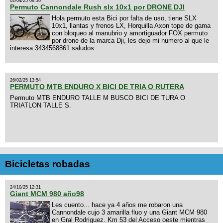
02/04/25 08:36
Permuto Cannondale Rush slx 10x1 por DRONE DJI
Hola permuto esta Bici por falta de uso, tiene SLX
10x1, llantas y frenos LX, Horquilla Axon tope de gama
con bloqueo al manubrio y amortiguador FOX permuto
por drone de la marca Dji, les dejo mi numero al que le
interesa 3434568861 saludos
26/02/25 13:54
PERMUTO MTB ENDURO X BICI DE TRIA O RUTERA
Permuto MTB ENDURO TALLE M BUSCO BICI DE TURA O
TRIATLON TALLE S.
Bicicletas robadas
24/10/25 12:31
Giant MCM 980 año98
Les cuento... hace ya 4 años me robaron una
Cannondale cujo 3 amarilla fluo y una Giant MCM 980
en Gral Rodriguez. Km 53 del Acceso oeste mientras