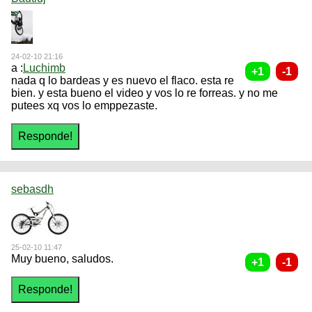
24-02-10 21:16
a :
Luchimb
nada q lo bardeas y es nuevo el flaco. esta re
bien. y esta bueno el video y vos lo re forreas. y no me
putees xq vos lo emppezaste.
sebasdh
25-02-10 11:47
Muy bueno, saludos.