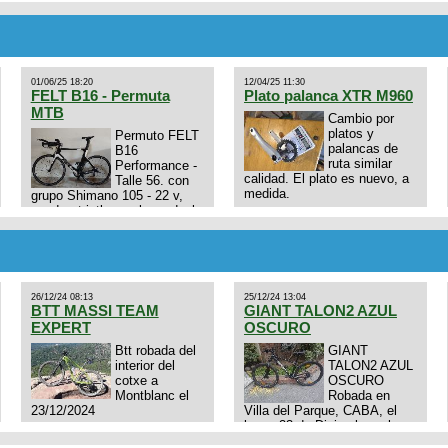
01/06/25 18:20
12/04/25 11:30
FELT B16 - Permuta
Plato palanca XTR M960
MTB
Cambio por
platos y
Permuto FELT
palancas de
B16
ruta similar
Performance -
calidad. El plato es nuevo, a
Talle 56. con
medida.
grupo Shimano 105 - 22 v,
cuadro: triatlon carbono dual
E4N9zhVk9wHFFzK7T345Kn?
aero TT/TRI UHC. Talle L.
Excelente estado. Permuta
por MTB.
26/12/24 08:13
25/12/24 13:04
BTT MASSI TEAM
GIANT TALON2 AZUL
EXPERT
OSCURO
Btt robada del
GIANT
interior del
TALON2 AZUL
cotxe a
OSCURO
Montblanc el
Robada en
23/12/2024
Villa del Parque, CABA, el
lunes 23 de Diciembre a las
11:38 am, hay video del