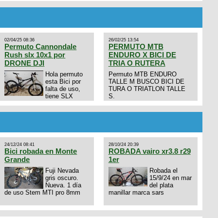
02/04/25 08:36
26/02/25 13:54
Permuto Cannondale
PERMUTO MTB
Rush slx 10x1 por
ENDURO X BICI DE
DRONE DJI
TRIA O RUTERA
Hola permuto
Permuto MTB ENDURO
esta Bici por
TALLE M BUSCO BICI DE
falta de uso,
TURA O TRIATLON TALLE
tiene SLX
S.
10x1, llantas y frenos LX,
Horquilla Axon tope de gama
con bloqueo al manubrio y
amortiguador FOX permuto
por drone de la marca Dji, les
dejo mi numero al que le
24/12/24 08:41
28/10/24 20:39
interesa 3434568861 saludos
Bici robada en Monte
ROBADA vairo xr3.8 r29
Grande
1er
Fuji Nevada
Robada el
gris oscuro.
15/9/24 en mar
Nueva. 1 día
del plata
de uso Stem MTI pro 8mm
manillar marca sars