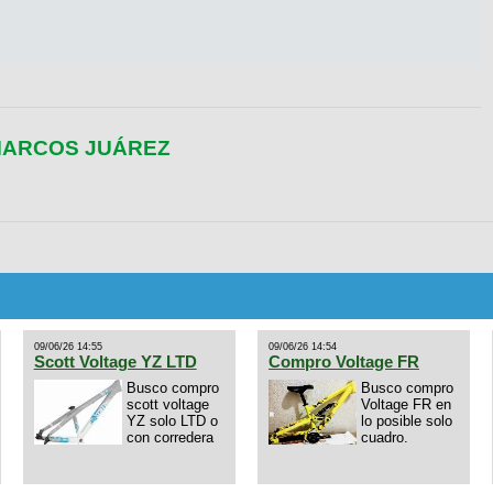
 MARCOS JUÁREZ
09/06/26 14:55
09/06/26 14:54
Scott Voltage YZ LTD
Compro Voltage FR
Busco compro
Busco compro
scott voltage
Voltage FR en
YZ solo LTD o
lo posible solo
con corredera
cuadro.