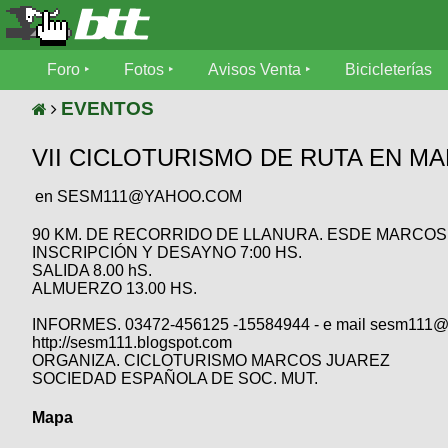
Foro
Foro
Fotos
Avisos Venta
Bicicleterías
Foro
Fotos
EVENTOS
Técnica
VII CICLOTURISMO DE RUTA EN M
Avisos
Mecánica
SUBÍ
Ventas
tu
en SESM111@YAHOO.COM
foto
90 KM. DE RECORRIDO DE LLANURA. ESDE MARCOS 
Bicicleterías
INSCRIPCIÓN Y DESAYNO 7:00 HS.
SUBÍ
Galeria
SALIDA 8.00 hS.
tu
Bicicletas
ALMUERZO 13.00 HS.
aviso
XC
INFORMES. 03472-456125 -15584944 - e mail sesm111
Bicicletas
Videos
http://sesm111.blogspot.com
Buscar
Bicicletas
ORGANIZA. CICLOTURISMO MARCOS JUAREZ
Viajes
Ultimos
SOCIEDAD ESPAÑOLA DE SOC. MUT.
Cicloturismo
Tandem
Descenso
Fotos
Mapa
Freerider
Dirt
Salidas
Usuarios
Categorias