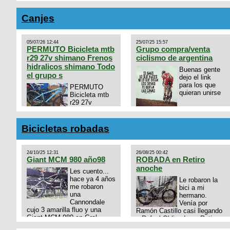
Canjes
05/07/26 12:44
25/07/25 15:57
PERMUTO Bicicleta mtb
Grupo compra/venta
r29 27v shimano Frenos
ciclismo de argentina
hidralicos shimano Todo
Buenas gente
el grupo s
dejo el link
para los que
PERMUTO
quieran unirse
Bicicleta mtb
r29 27v
shimano
https://chat.whatsapp.com/
Frenos hidralicos shimano
mode=ac_t
Todo el grupo shimano Talle
Bicicletas robadas
s/m Permuto x pistera o ruta
talle s o m.
24/10/25 12:31
26/08/25 00:42
Giant MCM 980 año98
ROBADA en Retiro
anoche
Les cuento...
hace ya 4 años
Le robaron la
me robaron
bici a mi
una
hermano.
Cannondale
Venía por
cujo 3 amarilla fluo y una
Ramón Castillo casi llegando
Giant MCM 980 en Gral
a Rafael Obligado en Retiro
Rodriguez. Km 53 del Acceso
(zona puerto) a eso de las