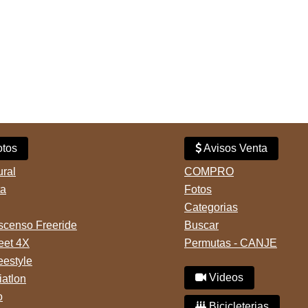
tos
Avisos Venta
ural
COMPRO
ta
Fotos
Categorias
censo Freeride
Buscar
reet 4X
Permutas - CANJE
eestyle
Videos
iatlon
o
Bicicleterias