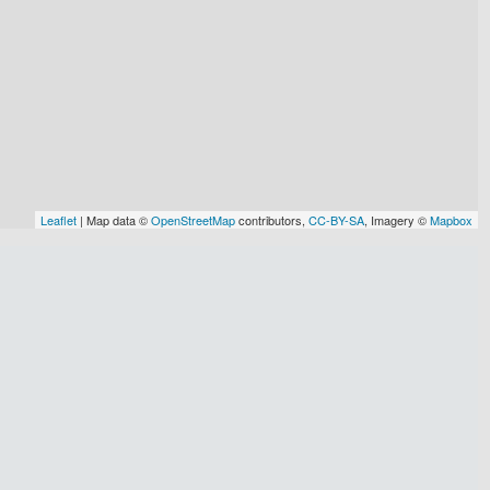
Leaflet
| Map data ©
OpenStreetMap
contributors,
CC-BY-SA
, Imagery ©
Mapbox