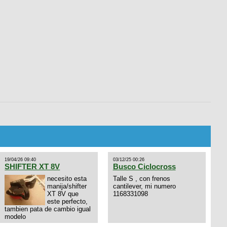
19/04/26 09:40
03/12/25 00:26
SHIFTER XT 8V
Busco Ciclocross
necesito esta
Talle S , con frenos
manija/shifter
cantilever, mi numero
XT 8V que
1168331098
este perfecto,
tambien pata de cambio igual
modelo