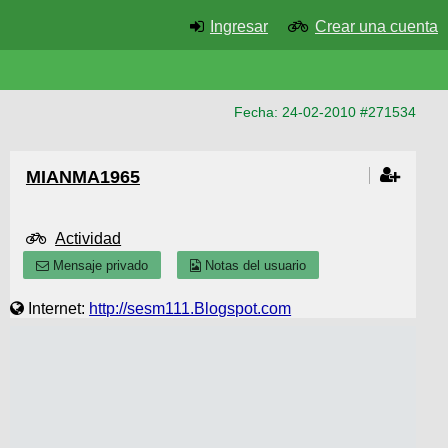
Ingresar
Crear una cuenta
Fecha: 24-02-2010 #271534
MIANMA1965
Actividad
Mensaje privado
Notas del usuario
Internet:
http://sesm111.Blogspot.com