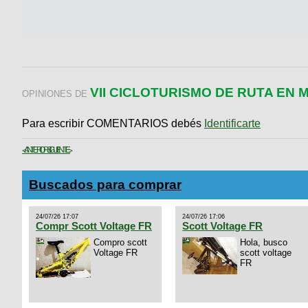
VII CICLOTURISMO DE RUTA EN
OPINIONES DE
Para escribir COMENTARIOS debés
Identificarte
< ANTERIOR
SIGUIENTE >
Buscados para comprar
24/07/26 17:07
24/07/26 17:06
Compr Scott Voltage FR
Scott Voltage FR
Compro scott
Hola, busco
Voltage FR
scott voltage
FR