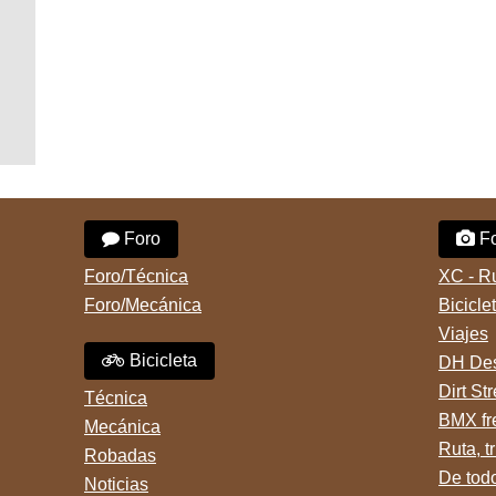
Foro
Fo
Foro/Técnica
XC - R
Foro/Mecánica
Bicicle
Viajes
Bicicleta
DH Des
Dirt St
Técnica
BMX fr
Mecánica
Ruta, tr
Robadas
De tod
Noticias