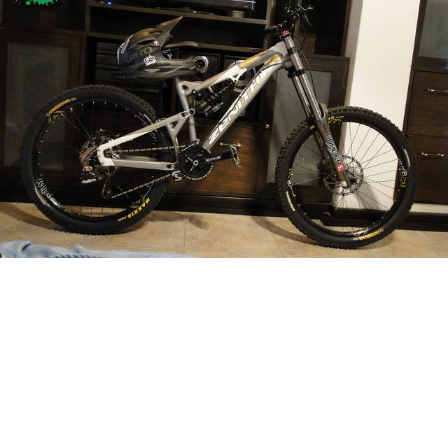
Categorias
BMX
Salidas
Usuarios
TÃ©cnica
COMPRO
Ruta,
Operadores
triatlon
de
MecÃ¡nica
Ãšltimos
CANJE
cicloturismo
De
Robadas
Buscar
Mi
todo
Relatos
ReputaciÃ³n
Noticias
de
Mis
Retro
viajes
Amigos
Mis
Calendario
Compras
Enduro
Foro
Actividad
de
de
Mis
viajes
Amigos
Ventas
Ranking
Fotos
del
DÃA
Fotos
mas
votadas