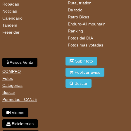
Ruta, triatlon
Robadas
De todo
Noticias
Retro Bikes
Calendario
Enduro-All mountain
Tandem
Ranking
Freerider
Fotos del DIA
Fotos mas votadas
Subir foto
Avisos Venta
COMPRO
Publicar aviso
Fotos
Buscar
Categorias
Buscar
Permutas - CANJE
Videos
Bicicleterias