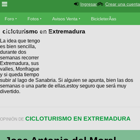
Ingresar
Crear una cuenta
Foro
Foro
Fotos
Avisos Venta
BicicleterÃ­as
cicloturismo en Extremadura
Foro
Bicicletas
Videos
Fotos
La idea que tengo
TÃ©cnica
es bien sencilla,
Avisos
durante dos
MecÃ¡nica
SUBÃ
Ventas
semanas recorrer
tu foto
Extremadura, sus
valles, Monfrague
y si queda tiempo
BicicleterÃ­
Galeria
subir al lago de Sanabria. Si alguien se apunta, bien las dos
SUBÃ
as
semanas o una parte de ellas,estoy seguro que será muy
tu
XC
divertido.
aviso
Bicicletas
Bicicletas
Buscar
Viajes
Videos
CICLOTURISMO EN EXTREMADURA
Bicicletas
OPINIÓN DE
Ultimos
Descenso
Cicloturismo
Tandem
Fotos
Dirt
Freerider