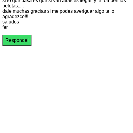
si lo que pasa es que si van atras es ilegal! y te rompen las
pelotas.....
dale muchas gracias si me podes averiguar algo te lo
agradezco!!!
saludos
fer