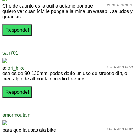
Che de caunto es la quilla guiame por que
21-01-2010 01:11
quiero ver cuan MM le ponga a la mina un wasabi.. saludos y
graacias
san701
a:
ori_bike
25-01-2010 16:53
esa es de 90-130mm, podes darle un uso de street o dirt, o
bien algo de allmoutain medio freeride
amormoutain
para que la usas ala bike
21-01-2010 10:02