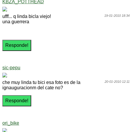
KBZA_POTTHEAD
ufff... q linda bicla viejo!
19-01-2010 18:34
una guerrera
sic-pepu
che muy linda tu bici esa foto es de la
20-01-2010 12:11
ignauguracionm del cate no?
ori_bike