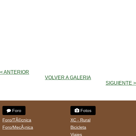
< ANTERIOR
VOLVER A GALERIA
SIGUIENTE >
Foro
Fotos
Foro/TÃ©cnica
XC - Rural
Foro/MecÃ¡nica
Bicicleta
Viajes