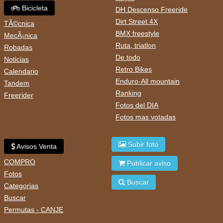
Bicicleta
DH Descenso Freeride
Dirt Street 4X
TÃ©cnica
BMX freestyle
MecÃ¡nica
Ruta, triatlon
Robadas
De todo
Noticias
Retro Bikes
Calendario
Enduro-All mountain
Tandem
Ranking
Freerider
Fotos del DIA
Fotos mas votadas
Subir foto
Avisos Venta
COMPRO
Publicar aviso
Fotos
Buscar
Categorias
Buscar
Permutas - CANJE