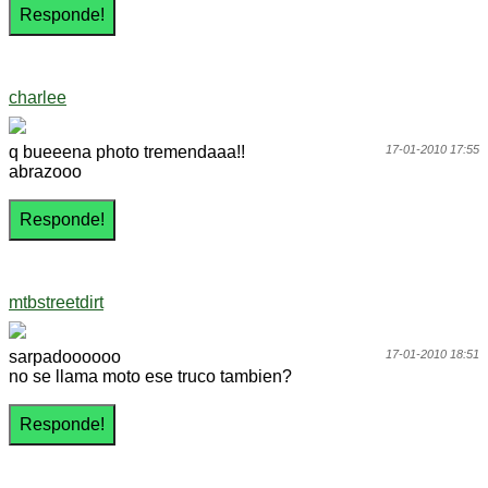
charlee
q bueeena photo tremendaaa!!
17-01-2010 17:55
abrazooo
mtbstreetdirt
sarpadoooooo
17-01-2010 18:51
no se llama moto ese truco tambien?