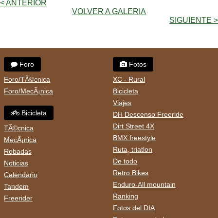
< ANTERIOR
VOLVER A GALERIA
SIGUIENTE >
Foro
Fotos
Foro/TÃ©cnica
XC - Rural
Foro/MecÃ¡nica
Bicicleta
Viajes
Bicicleta
DH Descenso Freeride
Dirt Street 4X
TÃ©cnica
BMX freestyle
MecÃ¡nica
Ruta, triatlon
Robadas
De todo
Noticias
Retro Bikes
Calendario
Enduro-All mountain
Tandem
Ranking
Freerider
Fotos del DIA