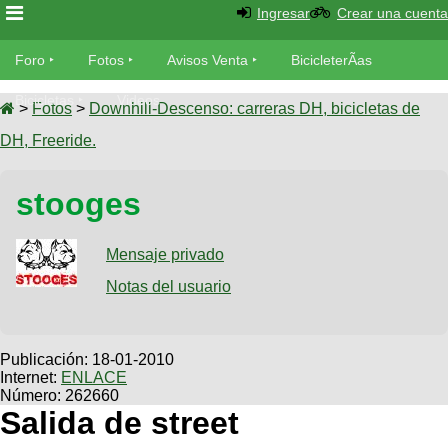
Ingresar
Crear una cuenta
Foro
Foro
Fotos
Avisos Venta
BicicleterÃ­as
Foro
Bicicletas
Videos
Fotos
>
Fotos
>
Downhill-Descenso: carreras DH, bicicletas de
TÃ©cnica
DH, Freeride.
Avisos
MecÃ¡nica
SUBÃ
Ventas
stooges
tu foto
BicicleterÃ­
Galeria
Mensaje privado
SUBÃ
as
tu
Notas del usuario
XC
aviso
Bicicletas
Bicicletas
Buscar
Viajes
Publicación:
18-01-2010
Videos
Internet:
ENLACE
Bicicletas
Ultimos
Descenso
Número: 262660
Cicloturismo
Tandem
Salida de street
Fotos
Dirt
Freerider