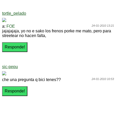
tortle_pelado
a:
FOE
24-01-2010 13:21
jajajajaja, yo no e sako los frenos porke me mato, pero para
streetear no hacen falta,
sic-pepu
che una pregunta q bici tenes??
24-01-2010 10:53