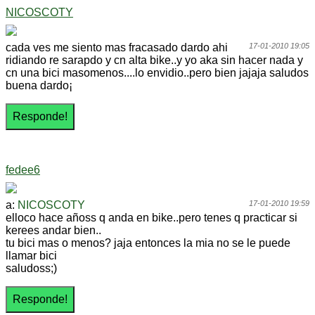
NICOSCOTY
cada ves me siento mas fracasado dardo ahi
17-01-2010 19:05
ridiando re sarapdo y cn alta bike..y yo aka sin hacer nada y
cn una bici masomenos....lo envidio..pero bien jajaja saludos
buena dardo¡
fedee6
a:
NICOSCOTY
17-01-2010 19:59
elloco hace añoss q anda en bike..pero tenes q practicar si
kerees andar bien..
tu bici mas o menos? jaja entonces la mia no se le puede
llamar bici
saludoss;)