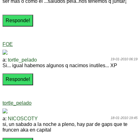
ser mas o como el ...saludos pela..nos tenemos q juntar¡
FOE
a:
tortle_pelado
19-01-2010 06:19
Si... igual habemos algunos q nacimos inutiles... XP
tortle_pelado
a:
NICOSCOTY
18-01-2010 19:45
si, un sabado a la noche a pleno, hay par de gaps que te
fruncen aka en capital