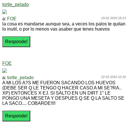
tortle_pelado
a:
FOE
19-01-2010 18:13
la cosa es mandarse aunque sea, a veces los palos te quitan
lo inutil, o por lo menos vas asaber que tenes huevos
FOE
a:
tortle_pelado
22-01-2010 12:10
A MI LOS A?S ME FUERON SACANDO LOS HUEVOS
(DEBE SER Q LE TENGO Q HACER CASO A MI SE?RA..
XP) ENTONCES X EJ. SI SALTO EN UN DIRT 1° LE
PONGO UNA MESETA Y DESPUES Q SE Q LA SALTO SE
LA SACO.... COBARDE!!!!