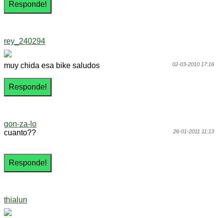
rey_240294
muy chida esa bike saludos
02-03-2010 17:16
gon-za-lo
cuanto??
26-01-2011 11:13
thialun