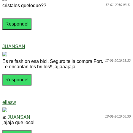
cristales queloque??
17-01-2010 03:11
JUANSAN
Es re fashion esa bici. Seguro te la compra Fort.
17-01-2010 23:32
Le encantan los brillos!! jajjaaajaja
eliasw
a:
JUANSAN
18-01-2010 08:30
jajaja que loco!!