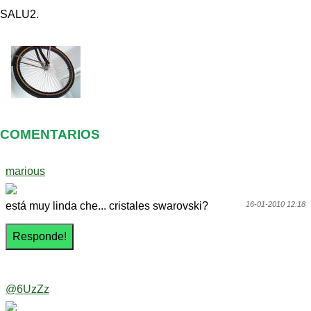
SALU2.
COMENTARIOS
marious
está muy linda che... cristales swarovski?
16-01-2010 12:18
@6UzZz