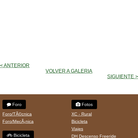
< ANTERIOR
VOLVER A GALERIA
SIGUIENTE >
Foro
Fotos
Foro/TÃ©cnica
XC - Rural
Foro/MecÃ¡nica
Bicicleta
Viajes
Bicicleta
DH Descenso Freeride