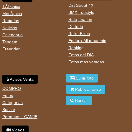
Dirt Street 4X
TÃ©cnica
BMX freestyle
MecÃ¡nica
Ruta, triatlon
Robadas
De todo
Noticias
Retro Bikes
Calendario
Enduro-All mountain
Tandem
Ranking
Freerider
Fotos del DIA
Fotos mas votadas
Subir foto
Avisos Venta
COMPRO
Publicar aviso
Fotos
Buscar
Categorias
Buscar
Permutas - CANJE
Videos