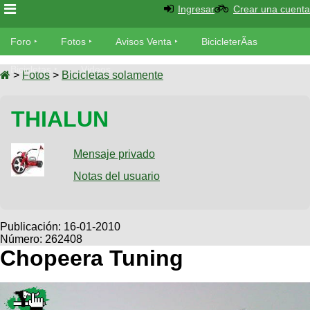
Ingresar
Crear una cuenta
Foro
Foro
Fotos
Avisos Venta
BicicleterÃ­as
Foro
Bicicletas
Videos
Fotos
>
Fotos
>
Bicicletas solamente
TÃ©cnica
Avisos
THIALUN
MecÃ¡nica
SUBÃ
Ventas
tu foto
Mensaje privado
BicicleterÃ­
Galeria
Notas del usuario
SUBÃ
as
tu
XC
aviso
Bicicletas
Bicicletas
Publicación:
16-01-2010
Número: 262408
Buscar
Viajes
Videos
Chopeera Tuning
Bicicletas
Ultimos
Descenso
Cicloturismo
Tandem
Fotos
Dirt
Freerider