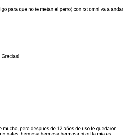
 digo para que no te metan el perro) con rst omni va a andar
. Gracias!
uide mucho, pero despues de 12 años de uso le quedaron
originales! hermosa hermosa hermosa bike! la mia es