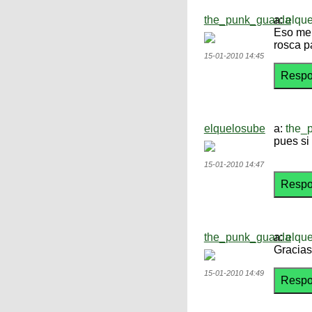
the_punk_guarda
a:
elqu
Eso me 
rosca pa
15-01-2010 14:45
elquelosube
a:
the_
pues si
15-01-2010 14:47
the_punk_guarda
a:
elqu
Gracias
15-01-2010 14:49