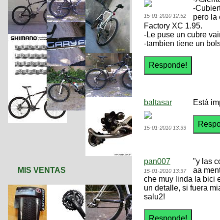
-Cubier
15-01-2010 12:52
pero la
Factory XC 1.95.
-Le puse un cubre vai
-tambien tiene un bols
baltasar
Está imp
15-01-2010 13:33
pan007
"y las c
MIS VENTAS
aa ment
15-01-2010 13:37
che muy linda la bici 
un detalle, si fuera m
salu2!