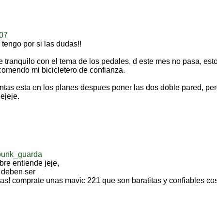
07
s tengo por si las dudas!!
 tranquilo con el tema de los pedales, d este mes no pasa, es
omendo mi bicicletero de confianza.
antas esta en los planes despues poner las dos doble pared, pe
ejeje.
punk_guarda
bre entiende jeje,
 deben ser
ntas! comprate unas mavic 221 que son baratitas y confiables cos