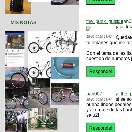
the_punk_guarda
a:
pan0
MIS NOTAS
jaja, lo
15-01-2010 13:42
Quedate
rulemanes que me rec
Con el tema de las ll
cuestion de numeros j
pan007
a:
the_
si se so
15-01-2010 13:44
buena lindos pedales
y acordate de las lla
salu2!