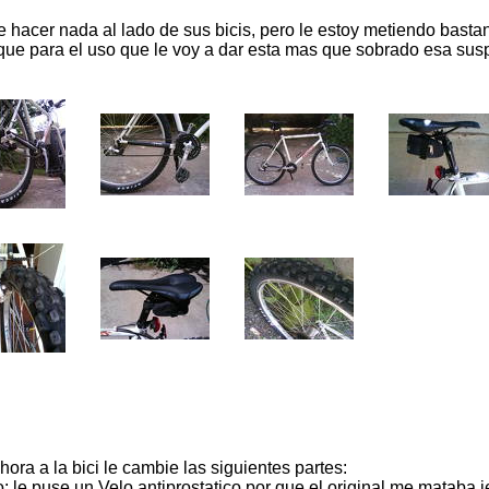
ue hacer nada al lado de sus bicis, pero le estoy metiendo bast
ue para el uso que le voy a dar esta mas que sobrado esa susp
hora a la bici le cambie las siguientes partes:
o: le puse un Velo antiprostatico por que el original me mataba j