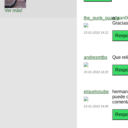
Ver más!
the_punk_guarda
a:
pan0
Gracias
15-01-2010 14:12
andresmtbx
Que reli
15-01-2010 14:25
elquelosube
hermano
puede q
comenta
15-01-2010 14:40