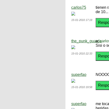
carlos75
tienen 
de 10...
15-01-2010 17:19
the_punk_guarda
a:
carlo
Sisi o 
15-01-2010 22:33
superfao
NOOOO
15-01-2010 19:58
superfao
me toca
heridas