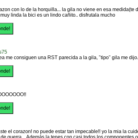
razon con lo de la horquilla... la gila no viene en esa medida(te
 muy linda la bici es un lindo cañito.. disfrutala mucho
s75
sea me consiguen una RST parecida a la gila, "tipo" gila me dijo
OOOOOO!!
ste el corazon! no puede estar tan impecable!! yo la mia la c
 de guerra... Además la tenes con casi todos los componentes 