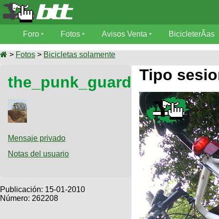
Foro
Foro
Fotos
Avisos Venta
BicicleterÃ­as
Foro
Fotos
>
Fotos
>
Bicicletas solamente
TÃ©cnica
Tipo sesio
the_punk_guarda
Avisos
MecÃ¡nica
SUBÃ
Ventas
tu foto
BicicleterÃ­
Galeria
SUBÃ
as
tu
Mensaje privado
XC
aviso
Bicicletas
Notas del usuario
Bicicletas
Buscar
Viajes
Videos
Bicicletas
Ultimos
Publicación:
15-01-2010
Descenso
Cicloturismo
Número: 262208
Tandem
Fotos
Dirt
Freerider