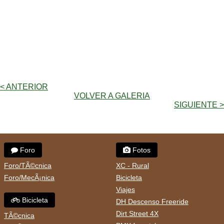
< ANTERIOR
VOLVER A GALERIA
SIGUIENTE >
Foro
Fotos
Foro/TÃ©cnica
XC - Rural
Foro/MecÃ¡nica
Bicicleta
Viajes
Bicicleta
DH Descenso Freeride
Dirt Street 4X
TÃ©cnica