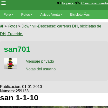
Ingresar
Crear una cuenta
Foro
Foro
Fotos
Avisos Venta
BicicleterÃ­as
Foro
Bicicletas
Videos
Fotos
>
Fotos
>
Downhill-Descenso: carreras DH, bicicletas de
TÃ©cnica
DH, Freeride.
Avisos
MecÃ¡nica
SUBÃ
Ventas
san701
tu foto
BicicleterÃ­
Galeria
Mensaje privado
SUBÃ
as
tu
Notas del usuario
XC
aviso
Bicicletas
Bicicletas
Buscar
Viajes
Publicación:
01-01-2010
Videos
Número: 259133
Bicicletas
Ultimos
Descenso
san 1-1-10
Cicloturismo
Tandem
Fotos
Dirt
Freerider