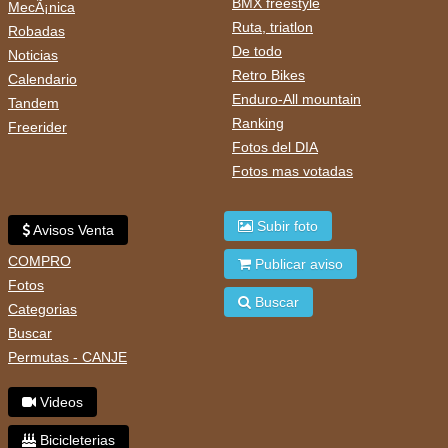
BMX freestyle
MecÃ¡nica
Ruta, triatlon
Robadas
De todo
Noticias
Retro Bikes
Calendario
Enduro-All mountain
Tandem
Ranking
Freerider
Fotos del DIA
Fotos mas votadas
Subir foto
Avisos Venta
COMPRO
Publicar aviso
Fotos
Buscar
Categorias
Buscar
Permutas - CANJE
Videos
Bicicleterias