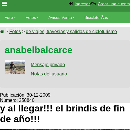
Ingresar
Crear una cuenta
Foro
Foro
Fotos
Avisos Venta
BicicleterÃ­as
Foro
Bicicletas
Videos
Fotos
>
Fotos
>
de viajes, travesias y salidas de cicloturismo
TÃ©cnica
Avisos
anabelbalcarce
MecÃ¡nica
SUBÃ
Ventas
tu foto
Mensaje privado
BicicleterÃ­
Galeria
Notas del usuario
SUBÃ
as
tu
XC
aviso
Bicicletas
Bicicletas
Publicación:
30-12-2009
Número: 258840
Buscar
Viajes
Videos
y al llegar!!! el brindis de fin
Bicicletas
Ultimos
Descenso
de año!!!
Cicloturismo
Tandem
Fotos
Dirt
Freerider