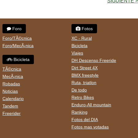
SIGUIENTE >
Foro
Fotos
Foro/TÃ©cnica
XC - Rural
Foro/MecÃ¡nica
Bicicleta
Viajes
Bicicleta
DH Descenso Freeride
Dirt Street 4X
TÃ©cnica
BMX freestyle
MecÃ¡nica
Ruta, triatlon
Robadas
De todo
Noticias
Retro Bikes
Calendario
Enduro-All mountain
Tandem
Ranking
Freerider
Fotos del DIA
Fotos mas votadas