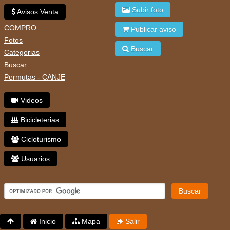
Subir foto
Avisos Venta
COMPRO
Publicar aviso
Fotos
Buscar
Categorias
Buscar
Permutas - CANJE
Videos
Bicicleterias
Cicloturismo
Usuarios
Buscar
Inicio
Mapa
Salir