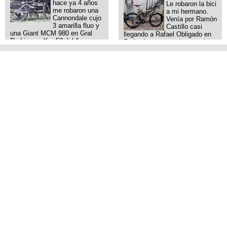
hace ya 4 años
Le robaron la bici
me robaron una
a mi hermano.
Cannondale cujo
Venía por Ramón
3 amarilla fluo y
Castillo casi
una Giant MCM 980 en Gral
llegando a Rafael Obligado en
Rodriguez. Km 53 del Acceso
Retiro (zona puerto) a eso de
oeste mientras pedaleabamos
las 20:00 de ayer, 25/8/2025, 6
con mi esposa a Lujan. Aun
o 7 pibes lo tiraron de la bici y
conservo las denuncias y las
se la llevaron para la villa 31.
fotos de mis bikes. Desde
La bici es una mountain
aquel momento, no paro de
BRONCO del año 1996 rodado
entrar a diferentes portales t
26', cuadro talle chico