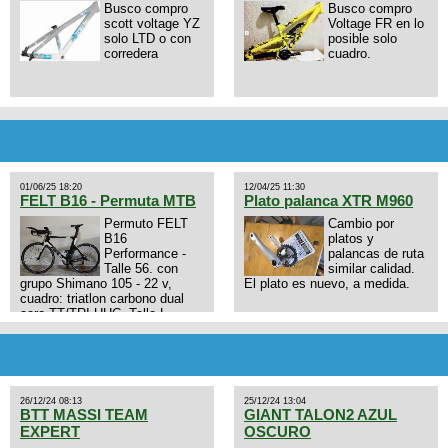
Busco compro
Busco compro
scott voltage YZ
Voltage FR en lo
solo LTD o con
posible solo
corredera
cuadro.
01/06/25 18:20
12/04/25 11:30
FELT B16 - Permuta MTB
Plato palanca XTR M960
Permuto FELT
Cambio por
B16
platos y
Performance -
palancas de ruta
Talle 56. con
similar calidad.
grupo Shimano 105 - 22 v,
El plato es nuevo, a medida.
cuadro: triatlon carbono dual
aero TT/TRI UHC. Talle L.
9zhVk9wHFFzK7T345Kn?
Excelente estado. Permuta por
MTB.
26/12/24 08:13
25/12/24 13:04
BTT MASSI TEAM
GIANT TALON2 AZUL
EXPERT
OSCURO