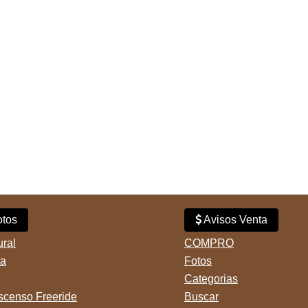
tos
Avisos Venta
ural
COMPRO
ta
Fotos
Categorias
censo Freeride
Buscar