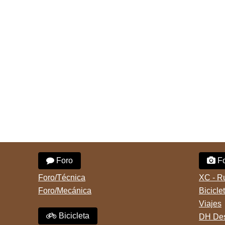
Foro
Fo
Foro/Técnica
XC - R
Foro/Mecánica
Bicicle
Viajes
Bicicleta
DH Des