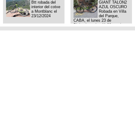
Btt robada del
GIANT TALON2
interior del cotxe
AZUL OSCURO
a Montblanc el
Robada en Villa
23/12/2024
del Parque,
CABA, el lunes 23 de
Diciembre a las 11:38 am, hay
video del ladrón. Denuncia
policial realizada.