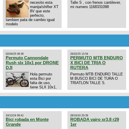
necesito esta
Talle S , con frenos cantilever,
manija/shifter XT
mi numero 1168331098
8V que este
perfecto,
tambien pata de cambio igual
modelo
02/04/25 08:36
26/02/25 13:54
Permuto Cannondale
PERMUTO MTB ENDURO
Rush slx 10x1 por DRONE
X BICI DE TRIA O
DJI
RUTERA
Hola permuto
Permuto MTB ENDURO TALLE
esta Bici por
M BUSCO BICI DE TURA O
falta de uso,
TRIATLON TALLE S.
tiene SLX 10x1,
llantas y frenos LX, Horquilla
Axon tope de gama con
bloqueo al manubrio y
amortiguador FOX permuto por
drone de la marca Dji, les dejo
mi numero al que le interesa
24/12/24 08:41
28/10/24 20:39
3434568861 saludos
Bici robada en Monte
ROBADA vairo xr3.8 r29
Grande
1er