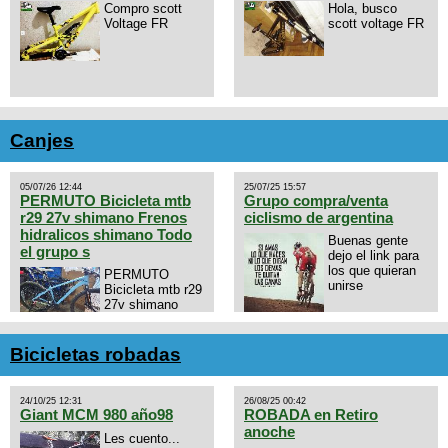
Compro scott
Hola, busco
Voltage FR
scott voltage FR
Canjes
05/07/26 12:44
25/07/25 15:57
PERMUTO Bicicleta mtb
Grupo compra/venta
r29 27v shimano Frenos
ciclismo de argentina
hidralicos shimano Todo
Buenas gente
el grupo s
dejo el link para
los que quieran
PERMUTO
unirse
Bicicleta mtb r29
27v shimano
Frenos hidralicos
https://chat.whatsapp.com/E4N
shimano Todo el grupo shimano
mode=ac_t
Talle s/m Permuto x pistera o
Bicicletas robadas
ruta talle s o m.
24/10/25 12:31
26/08/25 00:42
Giant MCM 980 año98
ROBADA en Retiro
anoche
Les cuento...