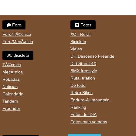
Foro
Fotos
Foro/TÃ©cnica
XC - Rural
Foro/MecÃ¡nica
Bicicleta
Viajes
Bicicleta
DH Descenso Freeride
Dirt Street 4X
TÃ©cnica
BMX freestyle
MecÃ¡nica
Ruta, triatlon
Robadas
De todo
Noticias
Retro Bikes
Calendario
Enduro-All mountain
Tandem
Ranking
Freerider
Fotos del DIA
Fotos mas votadas