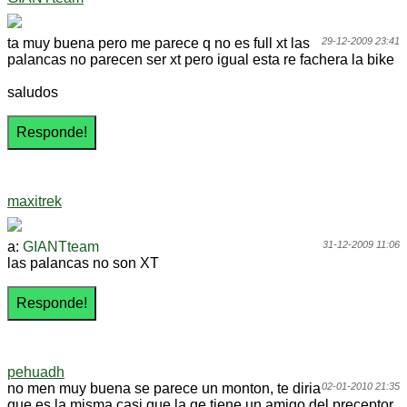
ta muy buena pero me parece q no es full xt las
29-12-2009 23:41
palancas no parecen ser xt pero igual esta re fachera la bike
saludos
maxitrek
a:
GIANTteam
31-12-2009 11:06
las palancas no son XT
pehuadh
no men muy buena se parece un monton, te diria
02-01-2010 21:35
que es la misma casi que la qe tiene un amigo del preceptor