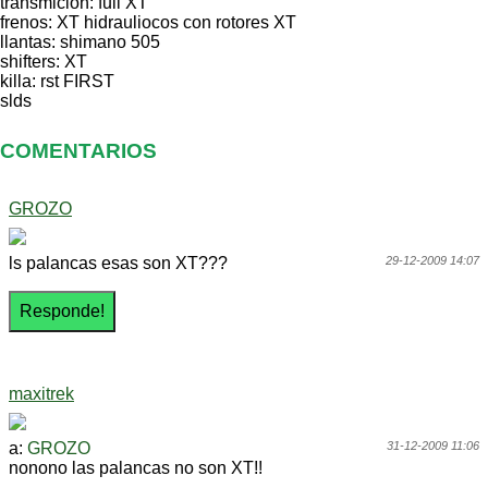
transmicion: full XT
frenos: XT hidrauliocos con rotores XT
llantas: shimano 505
shifters: XT
killa: rst FIRST
slds
COMENTARIOS
GROZO
ls palancas esas son XT???
29-12-2009 14:07
maxitrek
a:
GROZO
31-12-2009 11:06
nonono las palancas no son XT!!