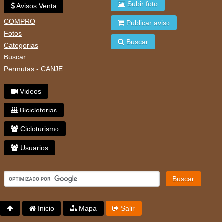
Subir foto
Avisos Venta
COMPRO
Publicar aviso
Fotos
Buscar
Categorias
Buscar
Permutas - CANJE
Videos
Bicicleterias
Cicloturismo
Usuarios
Buscar
Inicio
Mapa
Salir