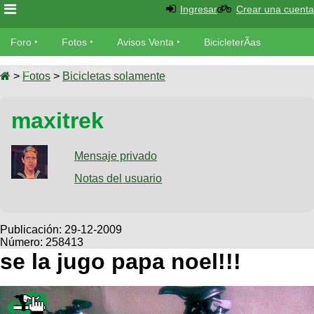
Ingresar
Crear una cuenta
Foro
Foro
Fotos
Avisos Venta
BicicleterÃ­as
Foro
Bicicletas
Videos
Fotos
>
Fotos
>
Bicicletas solamente
TÃ©cnica
Avisos
maxitrek
MecÃ¡nica
SUBÃ
Ventas
tu foto
Mensaje privado
BicicleterÃ­
Galeria
Notas del usuario
SUBÃ
as
tu
XC
aviso
Bicicletas
Bicicletas
Publicación:
29-12-2009
Número: 258413
Buscar
Viajes
Videos
se la jugo papa noel!!!
Bicicletas
Ultimos
Descenso
Cicloturismo
Tandem
Fotos
Dirt
Freerider