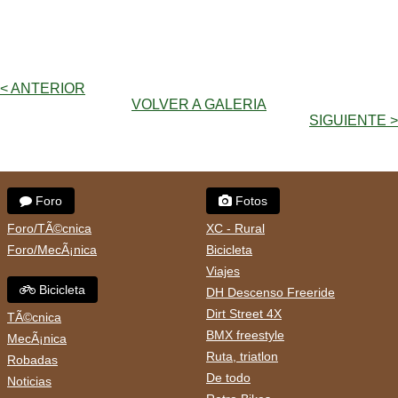
< ANTERIOR
VOLVER A GALERIA
SIGUIENTE >
Foro
Fotos
Foro/TÃ©cnica
XC - Rural
Foro/MecÃ¡nica
Bicicleta
Viajes
Bicicleta
DH Descenso Freeride
Dirt Street 4X
TÃ©cnica
BMX freestyle
MecÃ¡nica
Ruta, triatlon
Robadas
De todo
Noticias