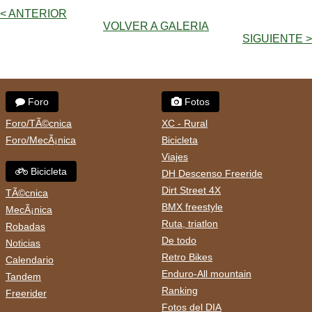
< ANTERIOR
VOLVER A GALERIA
SIGUIENTE >
Foro
Fotos
Foro/TÃ©cnica
XC - Rural
Foro/MecÃ¡nica
Bicicleta
Viajes
Bicicleta
DH Descenso Freeride
Dirt Street 4X
TÃ©cnica
BMX freestyle
MecÃ¡nica
Ruta, triatlon
Robadas
De todo
Noticias
Retro Bikes
Calendario
Enduro-All mountain
Tandem
Ranking
Freerider
Fotos del DIA