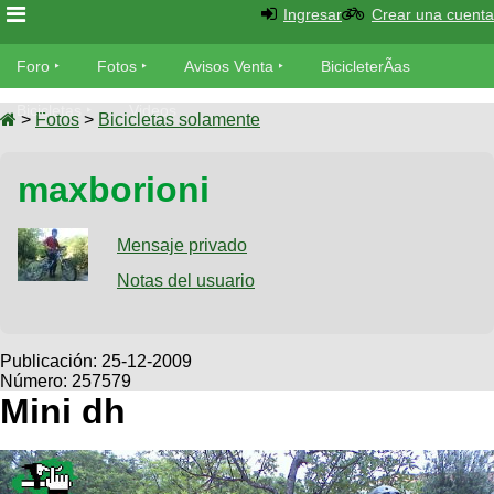
Ingresar
Crear una cuenta
Foro
Foro
Fotos
Avisos Venta
BicicleterÃ­as
Foro
Bicicletas
Videos
Fotos
>
Fotos
>
Bicicletas solamente
TÃ©cnica
Avisos
maxborioni
MecÃ¡nica
SUBÃ
Ventas
tu foto
Mensaje privado
BicicleterÃ­
Galeria
Notas del usuario
SUBÃ
as
tu
XC
aviso
Bicicletas
Bicicletas
Publicación:
25-12-2009
Número: 257579
Buscar
Viajes
Videos
Mini dh
Bicicletas
Ultimos
Descenso
Cicloturismo
Tandem
Fotos
Dirt
Freerider