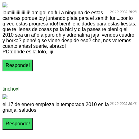
lautiiiiiiiiiiiiiii! amigo! no fui a ninguna de estas
24-12-2009 19:23
carreras porque toy juntando plata para el zenith furi...por lo
q veo estas progresando! bien! felicidades para estas fiestas,
que te llenes de cosas pa la bici y q la pases re bien! q el
2010 sea un año a puro dh y adrenalina jaja, vendes cuadro
y horka? pleno! q se viene desp de eso? che, nos veremos
cuanto antes! suerte, abrazo!
PD:donde es la foto, jiji
tinchoxl
el 17 de enero empieza la temporada 2010 en la
26-12-2009 20:46
granja, saludos