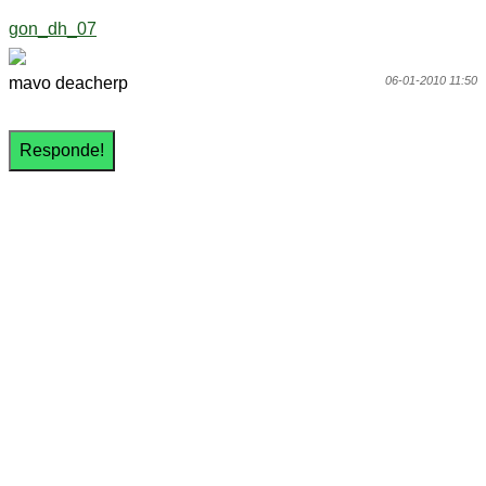
gon_dh_07
mavo deacherp
06-01-2010 11:50