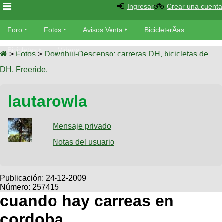
Ingresar
Crear una cuenta
Foro
Foro
Fotos
Avisos Venta
BicicleterÃ­as
Foro
Bicicletas
Videos
Fotos
>
Fotos
>
Downhill-Descenso: carreras DH, bicicletas de
TÃ©cnica
DH, Freeride.
Avisos
MecÃ¡nica
SUBÃ
Ventas
lautarowla
tu foto
BicicleterÃ­
Galeria
Mensaje privado
SUBÃ
as
tu
Notas del usuario
XC
aviso
Bicicletas
Bicicletas
Buscar
Viajes
Publicación:
24-12-2009
Videos
Número: 257415
Bicicletas
Ultimos
Descenso
cuando hay carreas en
Cicloturismo
Tandem
Fotos
Dirt
cordoba
Freerider