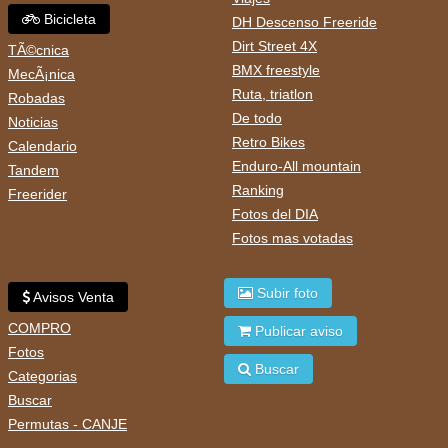
Bicicleta
DH Descenso Freeride
Dirt Street 4X
TÃ©cnica
BMX freestyle
MecÃ¡nica
Ruta, triatlon
Robadas
De todo
Noticias
Retro Bikes
Calendario
Enduro-All mountain
Tandem
Ranking
Freerider
Fotos del DIA
Fotos mas votadas
Subir foto
Avisos Venta
COMPRO
Publicar aviso
Fotos
Buscar
Categorias
Buscar
Permutas - CANJE