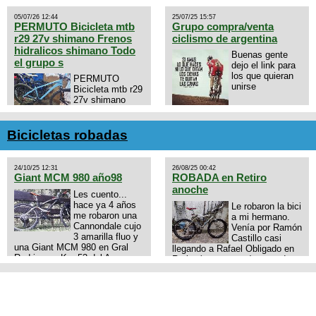
05/07/26 12:44
25/07/25 15:57
PERMUTO Bicicleta mtb
Grupo compra/venta
r29 27v shimano Frenos
ciclismo de argentina
hidralicos shimano Todo
Buenas gente
el grupo s
dejo el link para
los que quieran
PERMUTO
unirse
Bicicleta mtb r29
27v shimano
Frenos hidralicos
https://chat.whatsapp.com/E4N
shimano Todo el grupo shimano
mode=ac_t
Talle s/m Permuto x pistera o
Bicicletas robadas
ruta talle s o m.
24/10/25 12:31
26/08/25 00:42
Giant MCM 980 año98
ROBADA en Retiro
anoche
Les cuento...
hace ya 4 años
Le robaron la bici
me robaron una
a mi hermano.
Cannondale cujo
Venía por Ramón
3 amarilla fluo y
Castillo casi
una Giant MCM 980 en Gral
llegando a Rafael Obligado en
Rodriguez. Km 53 del Acceso
Retiro (zona puerto) a eso de
oeste mientras pedaleabamos
las 20:00 de ayer, 25/8/2025, 6
con mi esposa a Lujan. Aun
o 7 pibes lo tiraron de la bici y
conservo las denuncias y las
se la llevaron para la villa 31.
fotos de mis bikes. Desde
La bici es una mountain
aquel momento, no paro de
BRONCO del año 1996 rodado