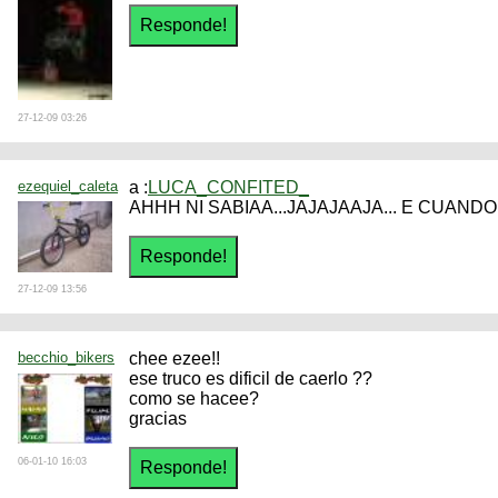
27-12-09 03:26
ezequiel_caleta
a :
LUCA_CONFITED_
AHHH NI SABIAA...JAJAJAAJA... E CUAND
27-12-09 13:56
becchio_bikers
chee ezee!!
ese truco es dificil de caerlo ??
como se hacee?
gracias
06-01-10 16:03