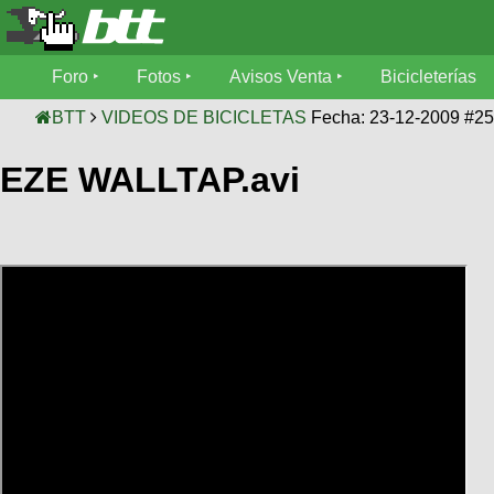
Foro
Foro
Fotos
Avisos Venta
Bicicleterías
Foro
Fotos
BTT
VIDEOS DE BICICLETAS
Fecha: 23-12-2009 #2
Técnica
EZE WALLTAP.avi
Avisos
Mecánica
SUBÍ
Ventas
tu
foto
Bicicleterías
SUBÍ
Galeria
tu
Bicicletas
aviso
XC
Bicicletas
Videos
Buscar
Bicicletas
Viajes
Ultimos
Cicloturismo
Tandem
Descenso
Fotos
Freerider
Dirt
Salidas
Usuarios
Categorias