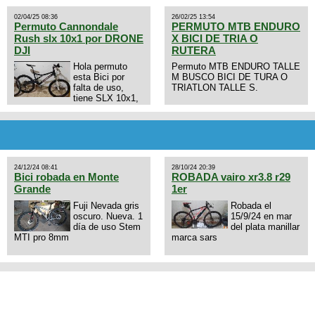
02/04/25 08:36
26/02/25 13:54
Permuto Cannondale
PERMUTO MTB ENDURO
Rush slx 10x1 por DRONE
X BICI DE TRIA O
DJI
RUTERA
Hola permuto
Permuto MTB ENDURO TALLE
esta Bici por
M BUSCO BICI DE TURA O
falta de uso,
TRIATLON TALLE S.
tiene SLX 10x1,
llantas y frenos LX, Horquilla
Axon tope de gama con
bloqueo al manubrio y
amortiguador FOX permuto por
drone de la marca Dji, les dejo
mi numero al que le interesa
24/12/24 08:41
28/10/24 20:39
3434568861 saludos
Bici robada en Monte
ROBADA vairo xr3.8 r29
Grande
1er
Fuji Nevada gris
Robada el
oscuro. Nueva. 1
15/9/24 en mar
día de uso Stem
del plata manillar
MTI pro 8mm
marca sars