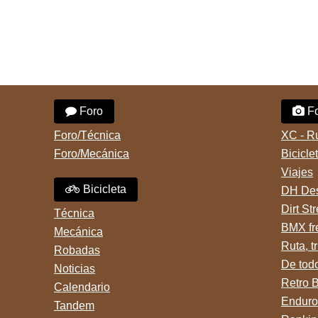
Foro
Fo
Foro/Técnica
XC - R
Foro/Mecánica
Bicicle
Viajes
Bicicleta
DH Des
Dirt St
Técnica
BMX fr
Mecánica
Ruta, tr
Robadas
De tod
Noticias
Retro 
Calendario
Enduro
Tandem