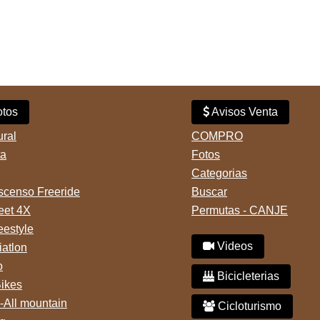
tos
Avisos Venta
ural
COMPRO
ta
Fotos
Categorias
censo Freeride
Buscar
reet 4X
Permutas - CANJE
eestyle
Videos
iatlon
o
Bicicleterias
Bikes
-All mountain
Cicloturismo