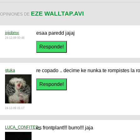
EZE WALLTAP.AVI
OPINIONES DE
jojobmx
esaa paredd jajaj
24-12-09 00:48
gtuka
re copado .. decime ke nunka te rompistes la ro
24-12-09 01:17
LUCA_CONFITED_
es frontplant!!! burro!!! jaja