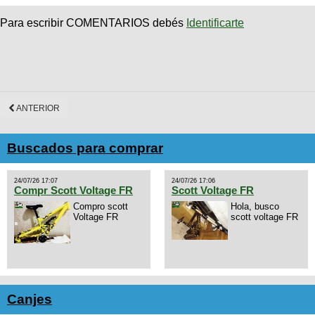
Para escribir COMENTARIOS debés
Identificarte
ANTERIOR
Buscados para comprar
24/07/26 17:07
24/07/26 17:06
Compr Scott Voltage FR
Scott Voltage FR
Compro scott
Hola, busco
Voltage FR
scott voltage FR
Canjes