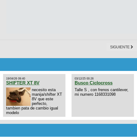
SIGUIENTE
19/04/26 09:40
03/12/25 00:26
SHIFTER XT 8V
Busco Ciclocross
necesito esta
Talle S , con frenos cantilever,
manija/shifter XT
mi numero 1168331098
8V que este
perfecto,
tambien pata de cambio igual
modelo