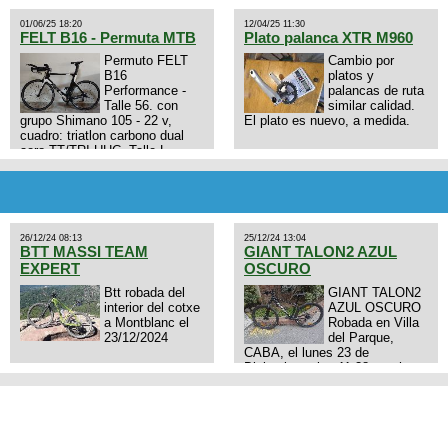
01/06/25 18:20
12/04/25 11:30
FELT B16 - Permuta MTB
Plato palanca XTR M960
Permuto FELT
Cambio por
B16
platos y
Performance -
palancas de ruta
Talle 56. con
similar calidad.
grupo Shimano 105 - 22 v,
El plato es nuevo, a medida.
cuadro: triatlon carbono dual
aero TT/TRI UHC. Talle L.
9zhVk9wHFFzK7T345Kn?
Excelente estado. Permuta por
MTB.
26/12/24 08:13
25/12/24 13:04
BTT MASSI TEAM
GIANT TALON2 AZUL
EXPERT
OSCURO
Btt robada del
GIANT TALON2
interior del cotxe
AZUL OSCURO
a Montblanc el
Robada en Villa
23/12/2024
del Parque,
CABA, el lunes 23 de
Diciembre a las 11:38 am, hay
video del ladrón. Denuncia
policial realizada.