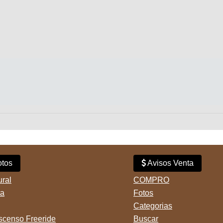
tos
Avisos Venta
ural
COMPRO
ta
Fotos
Categorias
censo Freeride
Buscar