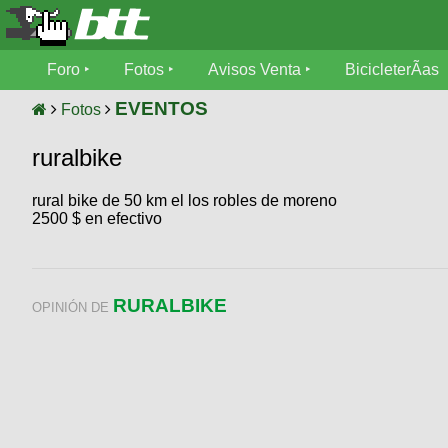
Foro
Foro
Fotos
Avisos Venta
BicicleterÃ­as
Foro
Fotos
EVENTOS
Fotos
TÃ©cnica
ruralbike
Avisos
MecÃ¡nica
SUBÃ
Ventas
rural bike de 50 km el los robles de moreno
tu foto
2500 $ en efectivo
BicicleterÃ­
Galeria
SUBÃ
as
tu
XC
aviso
RURALBIKE
Bicicletas
OPINIÓN DE
Bicicletas
Buscar
Viajes
Videos
Bicicletas
Ultimos
Descenso
Cicloturismo
Tandem
Fotos
Dirt
Freerider