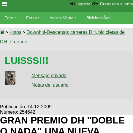
Ingresar
Crear una cuenta
Foro
Foro
Fotos
Avisos Venta
BicicleterÃ­as
Foro
Bicicletas
Videos
Fotos
>
Fotos
>
Downhill-Descenso: carreras DH, bicicletas de
TÃ©cnica
DH, Freeride.
Avisos
MecÃ¡nica
SUBÃ
Ventas
LUISSS!!!
tu foto
BicicleterÃ­
Galeria
Mensaje privado
SUBÃ
as
tu
Notas del usuario
XC
aviso
Bicicletas
Bicicletas
Buscar
Viajes
Publicación:
14-12-2009
Videos
Número: 254642
Bicicletas
Ultimos
Descenso
GRAN PREMIO DH "DOBLE
Cicloturismo
Tandem
Fotos
Dirt
O NADA" UNA NUEVA
Freerider