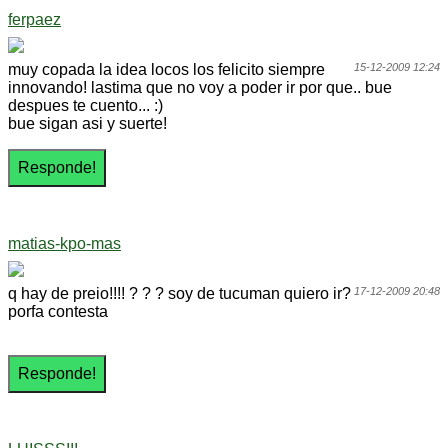
ferpaez
muy copada la idea locos los felicito siempre
15-12-2009 12:24
innovando! lastima que no voy a poder ir por que.. bue
despues te cuento... :)
bue sigan asi y suerte!
matias-kpo-mas
q hay de preio!!!! ? ? ? soy de tucuman quiero ir?
17-12-2009 20:48
porfa contesta