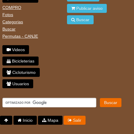
COMPRO
Publicar aviso
Fotos
Buscar
Categorias
Buscar
Permutas - CANJE
Videos
Bicicleterias
Cicloturismo
Usuarios
Buscar
Inicio
Mapa
Salir