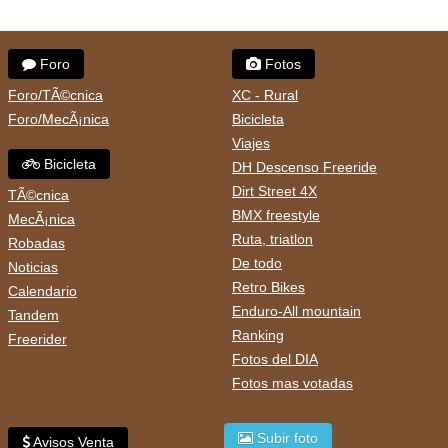
Foro
Fotos
Foro/TÃ©cnica
XC - Rural
Foro/MecÃ¡nica
Bicicleta
Viajes
Bicicleta
DH Descenso Freeride
Dirt Street 4X
TÃ©cnica
BMX freestyle
MecÃ¡nica
Ruta, triatlon
Robadas
De todo
Noticias
Retro Bikes
Calendario
Enduro-All mountain
Tandem
Ranking
Freerider
Fotos del DIA
Fotos mas votadas
Subir foto
Avisos Venta