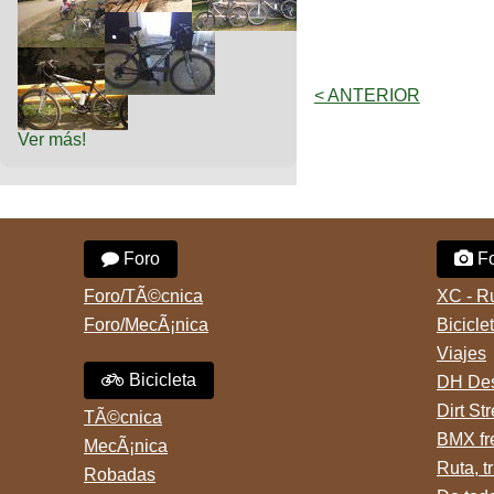
< ANTERIOR
Ver más!
Foro
Fo
Foro/TÃ©cnica
XC - R
Foro/MecÃ¡nica
Bicicle
Viajes
Bicicleta
DH Des
Dirt St
TÃ©cnica
BMX fr
MecÃ¡nica
Ruta, tr
Robadas