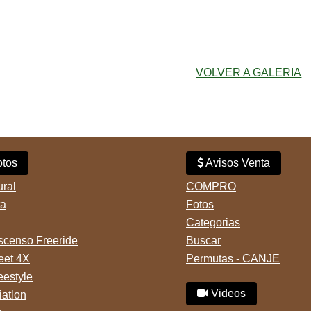
VOLVER A GALERIA
tos
Avisos Venta
ural
COMPRO
ta
Fotos
Categorias
censo Freeride
Buscar
reet 4X
Permutas - CANJE
eestyle
Videos
iatlon