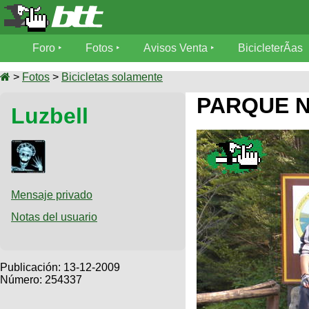
Foro
Foro
Fotos
Avisos Venta
BicicleterÃ­as
Foro
Fotos
>
Fotos
>
Bicicletas solamente
TÃ©cnica
PARQUE N
Luzbell
Avisos
MecÃ¡nica
SUBÃ
Ventas
tu foto
BicicleterÃ­
Galeria
SUBÃ
as
tu
Mensaje privado
XC
aviso
Bicicletas
Notas del usuario
Bicicletas
Buscar
Viajes
Videos
Bicicletas
Ultimos
Publicación:
13-12-2009
Descenso
Cicloturismo
Número: 254337
Tandem
Fotos
Dirt
Freerider