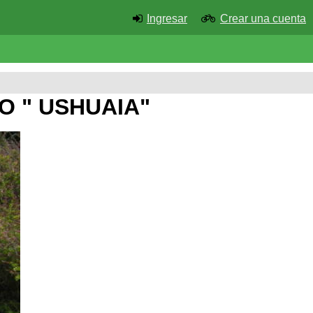
Ingresar
Crear una cuenta
O " USHUAIA"