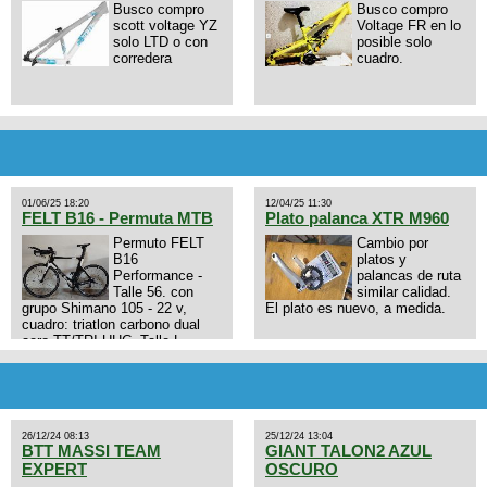
Busco compro
Busco compro
scott voltage YZ
Voltage FR en lo
solo LTD o con
posible solo
corredera
cuadro.
01/06/25 18:20
12/04/25 11:30
FELT B16 - Permuta MTB
Plato palanca XTR M960
Permuto FELT
Cambio por
B16
platos y
Performance -
palancas de ruta
Talle 56. con
similar calidad.
grupo Shimano 105 - 22 v,
El plato es nuevo, a medida.
cuadro: triatlon carbono dual
aero TT/TRI UHC. Talle L.
9zhVk9wHFFzK7T345Kn?
Excelente estado. Permuta por
MTB.
26/12/24 08:13
25/12/24 13:04
BTT MASSI TEAM
GIANT TALON2 AZUL
EXPERT
OSCURO