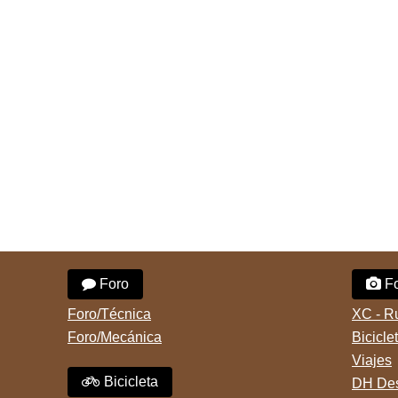
Foro
Fo
Foro/Técnica
XC - R
Foro/Mecánica
Bicicle
Viajes
Bicicleta
DH Des