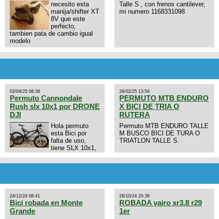
necesito esta
Talle S , con frenos cantilever,
manija/shifter XT
mi numero 1168331098
8V que este
perfecto,
tambien pata de cambio igual
modelo
02/04/25 08:36
26/02/25 13:54
Permuto Cannondale
PERMUTO MTB ENDURO
Rush slx 10x1 por DRONE
X BICI DE TRIA O
DJI
RUTERA
Hola permuto
Permuto MTB ENDURO TALLE
esta Bici por
M BUSCO BICI DE TURA O
falta de uso,
TRIATLON TALLE S.
tiene SLX 10x1,
llantas y frenos LX, Horquilla
Axon tope de gama con
bloqueo al manubrio y
amortiguador FOX permuto por
drone de la marca Dji, les dejo
mi numero al que le interesa
24/12/24 08:41
28/10/24 20:39
3434568861 saludos
Bici robada en Monte
ROBADA vairo xr3.8 r29
Grande
1er