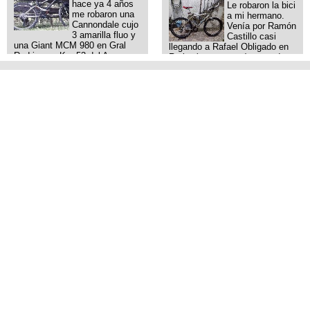
hace ya 4 años
Le robaron la bici
me robaron una
a mi hermano.
Cannondale cujo
Venía por Ramón
3 amarilla fluo y
Castillo casi
una Giant MCM 980 en Gral
llegando a Rafael Obligado en
Rodriguez. Km 53 del Acceso
Retiro (zona puerto) a eso de
oeste mientras pedaleabamos
las 20:00 de ayer, 25/8/2025, 6
con mi esposa a Lujan. Aun
o 7 pibes lo tiraron de la bici y
conservo las denuncias y las
se la llevaron para la villa 31.
fotos de mis bikes. Desde
La bici es una mountain
aquel momento, no paro de
BRONCO del año 1996 rodado
entrar a diferentes portales t
26', cuadro talle chico