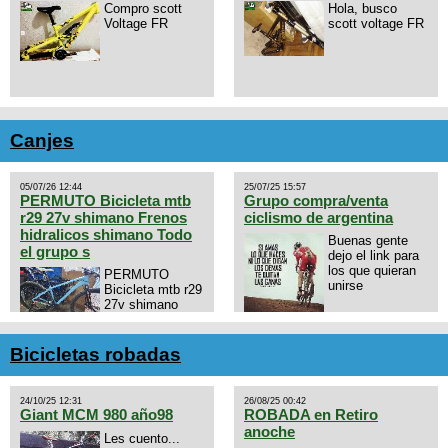
Compro scott
Hola, busco
Voltage FR
scott voltage FR
Canjes
05/07/26 12:44
25/07/25 15:57
PERMUTO Bicicleta mtb
Grupo compra/venta
r29 27v shimano Frenos
ciclismo de argentina
hidralicos shimano Todo
Buenas gente
el grupo s
dejo el link para
los que quieran
PERMUTO
unirse
Bicicleta mtb r29
27v shimano
Frenos hidralicos
https://chat.whatsapp.com/E4N
shimano Todo el grupo shimano
mode=ac_t
Talle s/m Permuto x pistera o
Bicicletas robadas
ruta talle s o m.
24/10/25 12:31
26/08/25 00:42
Giant MCM 980 año98
ROBADA en Retiro
anoche
Les cuento...