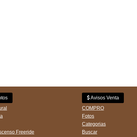
tos
Avisos Venta
ural
COMPRO
ta
Fotos
Categorias
censo Freeride
Buscar