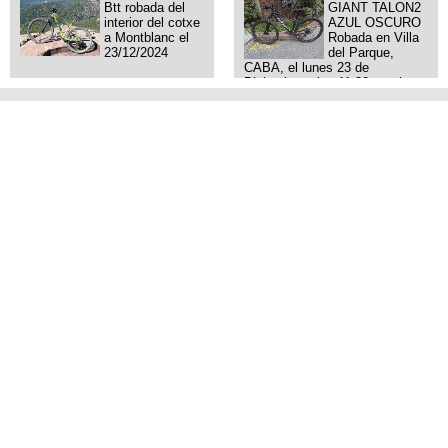
Btt robada del
GIANT TALON2
interior del cotxe
AZUL OSCURO
a Montblanc el
Robada en Villa
23/12/2024
del Parque,
CABA, el lunes 23 de
Diciembre a las 11:38 am, hay
video del ladrón. Denuncia
policial realizada.