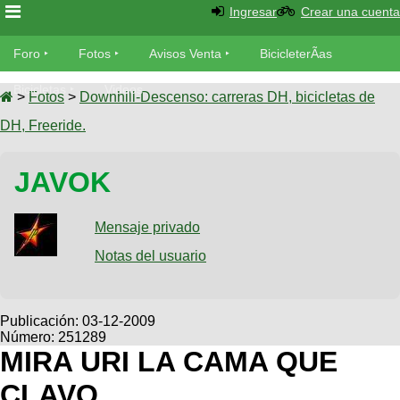
Ingresar
Crear una cuenta
Foro
Foro
Fotos
Avisos Venta
BicicleterÃ­as
Foro
Bicicletas
Videos
Fotos
>
Fotos
>
Downhill-Descenso: carreras DH, bicicletas de
TÃ©cnica
DH, Freeride.
Avisos
MecÃ¡nica
SUBÃ
Ventas
JAVOK
tu foto
BicicleterÃ­
Galeria
Mensaje privado
SUBÃ
as
tu
Notas del usuario
XC
aviso
Bicicletas
Bicicletas
Buscar
Viajes
Publicación:
03-12-2009
Videos
Número: 251289
Bicicletas
Ultimos
Descenso
MIRA URI LA CAMA QUE
Cicloturismo
Tandem
Fotos
Dirt
CLAVO
Freerider