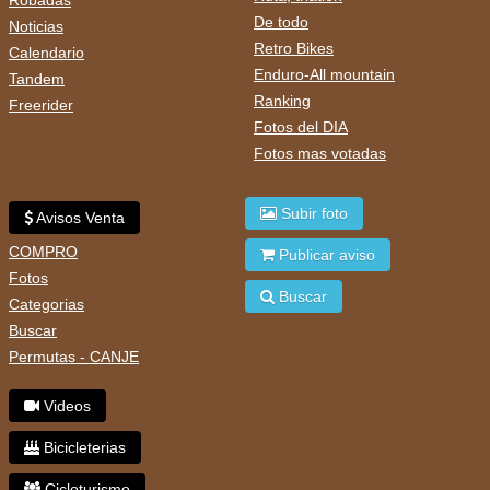
Robadas
De todo
Noticias
Retro Bikes
Calendario
Enduro-All mountain
Tandem
Ranking
Freerider
Fotos del DIA
Fotos mas votadas
Subir foto
Avisos Venta
COMPRO
Publicar aviso
Fotos
Buscar
Categorias
Buscar
Permutas - CANJE
Videos
Bicicleterias
Cicloturismo