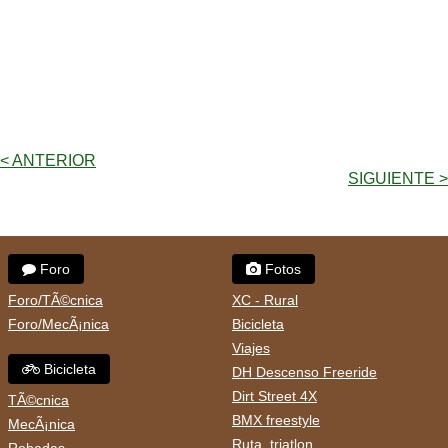
< ANTERIOR
SIGUIENTE >
Foro
Fotos
Foro/TÃ©cnica
XC - Rural
Foro/MecÃ¡nica
Bicicleta
Viajes
Bicicleta
DH Descenso Freeride
Dirt Street 4X
TÃ©cnica
BMX freestyle
MecÃ¡nica
Ruta, triatlon