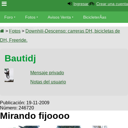
Ingresar
Crear una cuenta
Foro
Foro
Fotos
Avisos Venta
BicicleterÃ­as
Foro
Bicicletas
Videos
Fotos
>
Fotos
>
Downhill-Descenso: carreras DH, bicicletas de
TÃ©cnica
DH, Freeride.
Avisos
MecÃ¡nica
SUBÃ
Ventas
Bautidj
tu foto
BicicleterÃ­
Galeria
Mensaje privado
SUBÃ
as
tu
Notas del usuario
XC
aviso
Bicicletas
Bicicletas
Buscar
Viajes
Publicación:
19-11-2009
Videos
Número: 246720
Bicicletas
Ultimos
Descenso
Mirando fijoooo
Cicloturismo
Tandem
Fotos
Dirt
Freerider