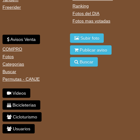
Ranking
Freerider
Fotos del DIA
Fotos mas votadas
Subir foto
Avisos Venta
COMPRO
Publicar aviso
Fotos
Buscar
Categorias
Buscar
Permutas - CANJE
Videos
Bicicleterias
Cicloturismo
Usuarios