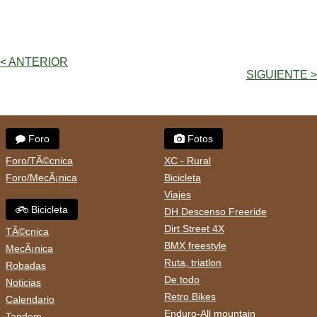
< ANTERIOR
SIGUIENTE >
Foro
Fotos
Foro/TÃ©cnica
XC - Rural
Foro/MecÃ¡nica
Bicicleta
Viajes
Bicicleta
DH Descenso Freeride
Dirt Street 4X
TÃ©cnica
BMX freestyle
MecÃ¡nica
Ruta, triatlon
Robadas
De todo
Noticias
Retro Bikes
Calendario
Enduro-All mountain
Tandem