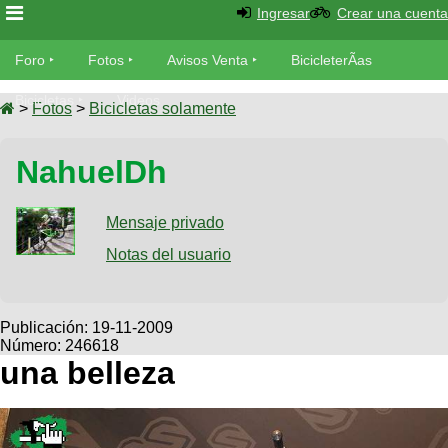
Ingresar
Crear una cuenta
Foro
Foro
Fotos
Avisos Venta
BicicleterÃ­as
Foro
Bicicletas
Videos
Fotos
>
Fotos
>
Bicicletas solamente
TÃ©cnica
Avisos
NahuelDh
MecÃ¡nica
SUBÃ
Ventas
tu foto
Mensaje privado
BicicleterÃ­
Galeria
Notas del usuario
SUBÃ
as
tu
XC
aviso
Bicicletas
Bicicletas
Publicación:
19-11-2009
Número: 246618
Buscar
Viajes
Videos
una belleza
Bicicletas
Ultimos
Descenso
Cicloturismo
Tandem
Fotos
Dirt
Freerider