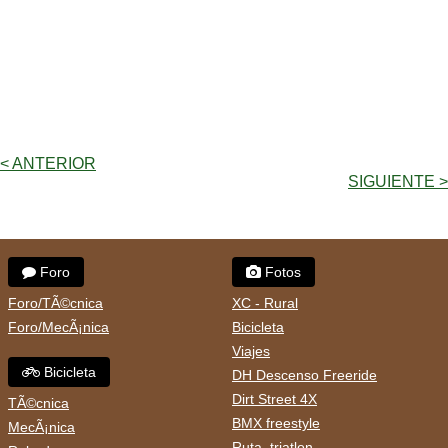
< ANTERIOR
SIGUIENTE >
Foro
Fotos
Foro/TÃ©cnica
XC - Rural
Foro/MecÃ¡nica
Bicicleta
Viajes
Bicicleta
DH Descenso Freeride
Dirt Street 4X
TÃ©cnica
BMX freestyle
MecÃ¡nica
Ruta, triatlon