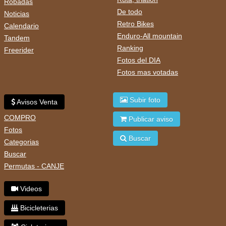
Robadas
De todo
Noticias
Retro Bikes
Calendario
Enduro-All mountain
Tandem
Ranking
Freerider
Fotos del DIA
Fotos mas votadas
Subir foto
Avisos Venta
COMPRO
Publicar aviso
Fotos
Buscar
Categorias
Buscar
Permutas - CANJE
Videos
Bicicleterias