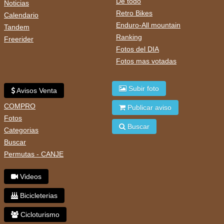
De todo
Noticias
Retro Bikes
Calendario
Enduro-All mountain
Tandem
Ranking
Freerider
Fotos del DIA
Fotos mas votadas
Subir foto
Avisos Venta
COMPRO
Publicar aviso
Fotos
Buscar
Categorias
Buscar
Permutas - CANJE
Videos
Bicicleterias
Cicloturismo