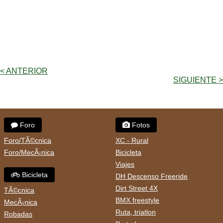
< ANTERIOR
SIGUIENTE >
Foro
Fotos
Foro/TÃ©cnica
XC - Rural
Foro/MecÃ¡nica
Bicicleta
Viajes
Bicicleta
DH Descenso Freeride
Dirt Street 4X
TÃ©cnica
BMX freestyle
MecÃ¡nica
Ruta, triatlon
Robadas