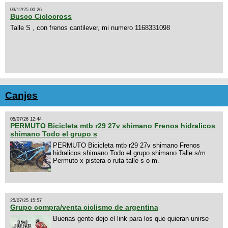
03/12/25 00:26
Busco Ciclocross
Talle S , con frenos cantilever, mi numero 1168331098
Canjes
05/07/26 12:44
PERMUTO Bicicleta mtb r29 27v shimano Frenos hidralicos
shimano Todo el grupo s
PERMUTO Bicicleta mtb r29 27v shimano Frenos
hidralicos shimano Todo el grupo shimano Talle s/m
Permuto x pistera o ruta talle s o m.
25/07/25 15:57
Grupo compra/venta ciclismo de argentina
Buenas gente dejo el link para los que quieran unirse