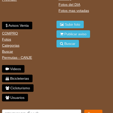
Fotos del DIA
Fotos mas votadas
Subir foto
Avisos Venta
COMPRO
Publicar aviso
Fotos
Buscar
Categorias
Buscar
Permutas - CANJE
Videos
Bicicleterias
Cicloturismo
Usuarios