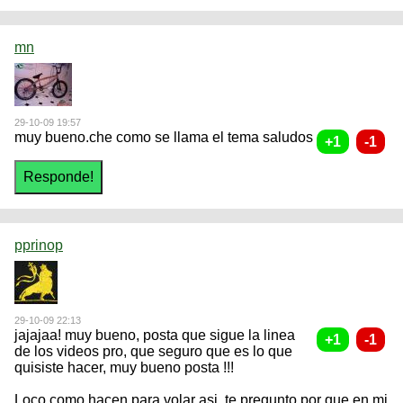
mn
29-10-09 19:57
muy bueno.che como se llama el tema saludos
pprinop
29-10-09 22:13
jajajaa! muy bueno, posta que sigue la linea
de los videos pro, que seguro que es lo que
quisiste hacer, muy bueno posta !!!
Loco como hacen para volar asi, te pregunto por que en mi