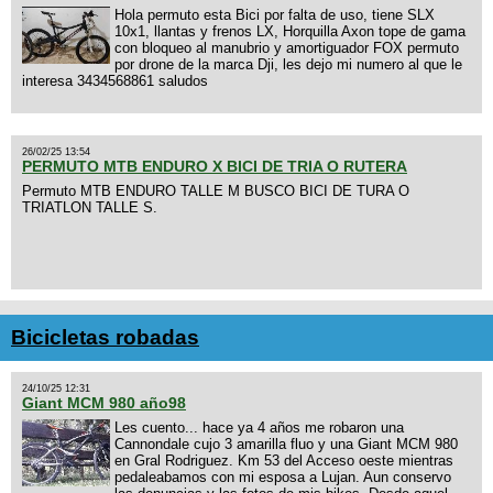
Hola permuto esta Bici por falta de uso, tiene SLX
10x1, llantas y frenos LX, Horquilla Axon tope de gama
con bloqueo al manubrio y amortiguador FOX permuto
por drone de la marca Dji, les dejo mi numero al que le
interesa 3434568861 saludos
26/02/25 13:54
PERMUTO MTB ENDURO X BICI DE TRIA O RUTERA
Permuto MTB ENDURO TALLE M BUSCO BICI DE TURA O
TRIATLON TALLE S.
Bicicletas robadas
24/10/25 12:31
Giant MCM 980 año98
Les cuento... hace ya 4 años me robaron una
Cannondale cujo 3 amarilla fluo y una Giant MCM 980
en Gral Rodriguez. Km 53 del Acceso oeste mientras
pedaleabamos con mi esposa a Lujan. Aun conservo