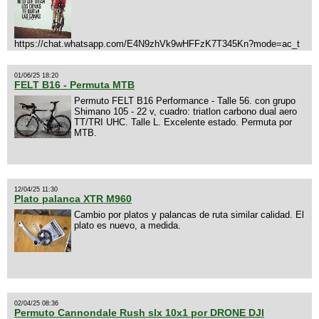
https://chat.whatsapp.com/E4N9zhVk9wHFFzK7T345Kn?mode=ac_t
01/06/25 18:20
FELT B16 - Permuta MTB
Permuto FELT B16 Performance - Talle 56. con grupo
Shimano 105 - 22 v, cuadro: triatlon carbono dual aero
TT/TRI UHC. Talle L. Excelente estado. Permuta por
MTB.
12/04/25 11:30
Plato palanca XTR M960
Cambio por platos y palancas de ruta similar calidad. El
plato es nuevo, a medida.
02/04/25 08:36
Permuto Cannondale Rush slx 10x1 por DRONE DJI