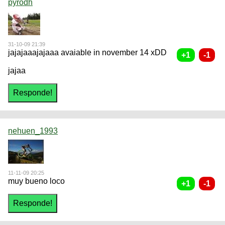
pyrodh
31-10-09 21:39
jajajaaajajaaa avaiable in november 14 xDD
jajaa
nehuen_1993
11-11-09 20:25
muy bueno loco