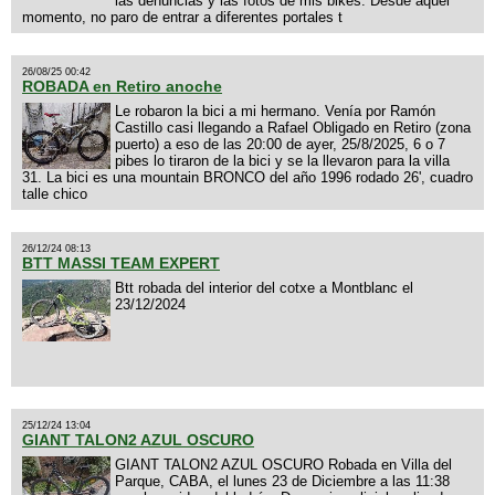
las denuncias y las fotos de mis bikes. Desde aquel
momento, no paro de entrar a diferentes portales t
26/08/25 00:42
ROBADA en Retiro anoche
Le robaron la bici a mi hermano. Venía por Ramón
Castillo casi llegando a Rafael Obligado en Retiro (zona
puerto) a eso de las 20:00 de ayer, 25/8/2025, 6 o 7
pibes lo tiraron de la bici y se la llevaron para la villa
31. La bici es una mountain BRONCO del año 1996 rodado 26', cuadro
talle chico
26/12/24 08:13
BTT MASSI TEAM EXPERT
Btt robada del interior del cotxe a Montblanc el
23/12/2024
25/12/24 13:04
GIANT TALON2 AZUL OSCURO
GIANT TALON2 AZUL OSCURO Robada en Villa del
Parque, CABA, el lunes 23 de Diciembre a las 11:38