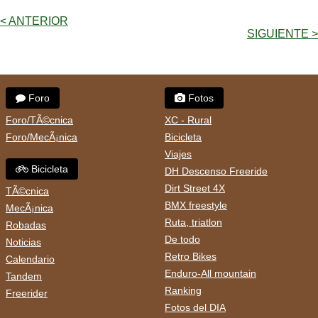
< ANTERIOR
SIGUIENTE >
Foro
Fotos
Foro/TÃ©cnica
XC - Rural
Foro/MecÃ¡nica
Bicicleta
Viajes
Bicicleta
DH Descenso Freeride
Dirt Street 4X
TÃ©cnica
BMX freestyle
MecÃ¡nica
Ruta, triatlon
Robadas
De todo
Noticias
Retro Bikes
Calendario
Enduro-All mountain
Tandem
Ranking
Freerider
Fotos del DIA