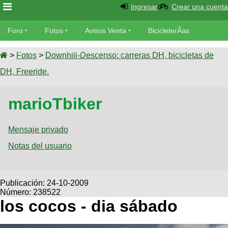
Ingresar
Crear una cuenta
Foro
Foro
Fotos
Avisos Venta
BicicleterÃ­as
Foro
Bicicletas
Videos
Fotos
>
Fotos
>
Downhill-Descenso: carreras DH, bicicletas de
TÃ©cnica
DH, Freeride.
Avisos
MecÃ¡nica
SUBÃ
Ventas
marioTbiker
tu foto
BicicleterÃ­
Galeria
Mensaje privado
SUBÃ
as
tu
Notas del usuario
XC
aviso
Bicicletas
Bicicletas
Buscar
Viajes
Publicación:
24-10-2009
Videos
Número: 238522
Bicicletas
Ultimos
Descenso
los cocos - dia sábado
Cicloturismo
Tandem
Fotos
Dirt
Freerider