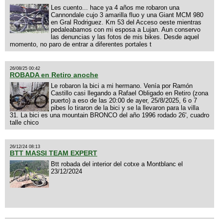
Les cuento... hace ya 4 años me robaron una
Cannondale cujo 3 amarilla fluo y una Giant MCM 980
en Gral Rodriguez. Km 53 del Acceso oeste mientras
pedaleabamos con mi esposa a Lujan. Aun conservo
las denuncias y las fotos de mis bikes. Desde aquel
momento, no paro de entrar a diferentes portales t
26/08/25 00:42
ROBADA en Retiro anoche
Le robaron la bici a mi hermano. Venía por Ramón
Castillo casi llegando a Rafael Obligado en Retiro (zona
puerto) a eso de las 20:00 de ayer, 25/8/2025, 6 o 7
pibes lo tiraron de la bici y se la llevaron para la villa
31. La bici es una mountain BRONCO del año 1996 rodado 26', cuadro
talle chico
26/12/24 08:13
BTT MASSI TEAM EXPERT
Btt robada del interior del cotxe a Montblanc el
23/12/2024