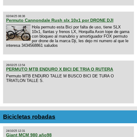
02/04/25 08:36
Permuto Cannondale Rush slx 10x1 por DRONE DJI
Hola permuto esta Bici por falta de uso, tiene SLX
10x1, llantas y frenos LX, Horquilla Axon tope de gama
con bloqueo al manubrio y amortiguador FOX permuto
por drone de la marca Dji, les dejo mi numero al que le
interesa 3434568861 saludos
26/02/25 13:54
PERMUTO MTB ENDURO X BICI DE TRIA O RUTERA
Permuto MTB ENDURO TALLE M BUSCO BICI DE TURA O
TRIATLON TALLE S.
Bicicletas robadas
24/10/25 12:31
Giant MCM 980 año98