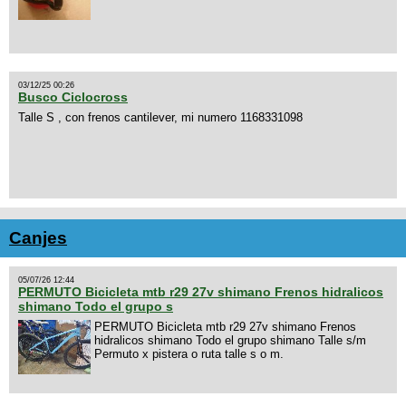
03/12/25 00:26
Busco Ciclocross
Talle S , con frenos cantilever, mi numero 1168331098
Canjes
05/07/26 12:44
PERMUTO Bicicleta mtb r29 27v shimano Frenos hidralicos
shimano Todo el grupo s
PERMUTO Bicicleta mtb r29 27v shimano Frenos
hidralicos shimano Todo el grupo shimano Talle s/m
Permuto x pistera o ruta talle s o m.