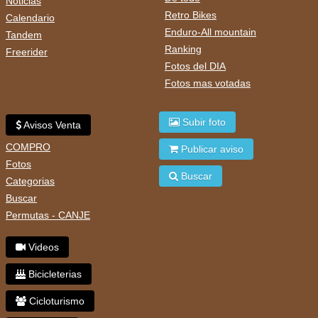
Noticias
Retro Bikes
Calendario
Enduro-All mountain
Tandem
Ranking
Freerider
Fotos del DIA
Fotos mas votadas
Subir foto
Avisos Venta
COMPRO
Publicar aviso
Fotos
Buscar
Categorias
Buscar
Permutas - CANJE
Videos
Bicicleterias
Cicloturismo