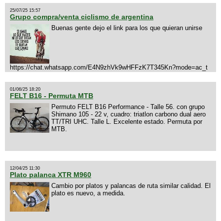
25/07/25 15:57
Grupo compra/venta ciclismo de argentina
Buenas gente dejo el link para los que quieran unirse
https://chat.whatsapp.com/E4N9zhVk9wHFFzK7T345Kn?mode=ac_t
01/06/25 18:20
FELT B16 - Permuta MTB
Permuto FELT B16 Performance - Talle 56. con grupo
Shimano 105 - 22 v, cuadro: triatlon carbono dual aero
TT/TRI UHC. Talle L. Excelente estado. Permuta por
MTB.
12/04/25 11:30
Plato palanca XTR M960
Cambio por platos y palancas de ruta similar calidad. El
plato es nuevo, a medida.