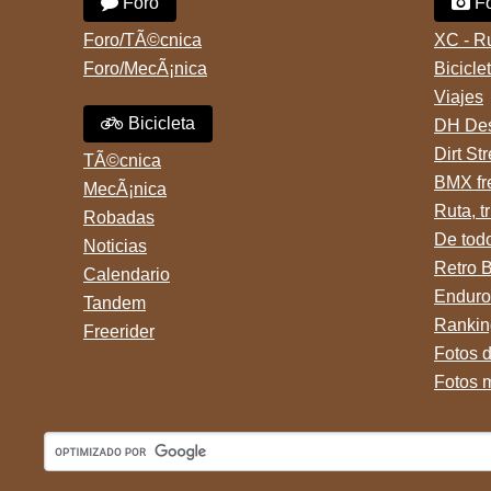
Foro
Fo
Foro/TÃ©cnica
XC - R
Foro/MecÃ¡nica
Bicicle
Viajes
Bicicleta
DH Des
Dirt St
TÃ©cnica
BMX fr
MecÃ¡nica
Ruta, tr
Robadas
De tod
Noticias
Retro 
Calendario
Enduro
Tandem
Rankin
Freerider
Fotos 
Fotos 