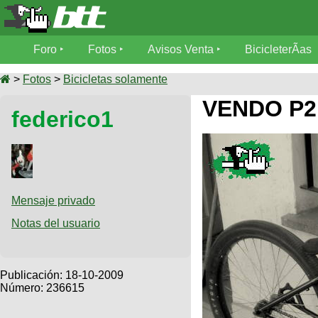
Foro
Foro
Fotos
Avisos Venta
BicicleterÃ­as
Foro
Fotos
>
Fotos
>
Bicicletas solamente
TÃ©cnica
VENDO P2
federico1
Avisos
MecÃ¡nica
SUBÃ
Ventas
tu foto
BicicleterÃ­
Galeria
SUBÃ
as
tu
Mensaje privado
XC
aviso
Bicicletas
Notas del usuario
Bicicletas
Buscar
Viajes
Videos
Bicicletas
Ultimos
Publicación:
18-10-2009
Descenso
Cicloturismo
Número: 236615
Tandem
Fotos
Dirt
Freerider