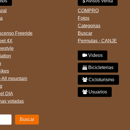
tos
Avisos Venta
ural
COMPRO
ta
Fotos
Categorias
censo Freeride
Buscar
reet 4X
Permutas - CANJE
eestyle
Videos
iatlon
o
Bicicleterias
Bikes
-All mountain
Cicloturismo
g
Usuarios
del DIA
mas votadas
Buscar