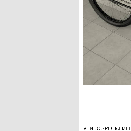
Categorias
BMX
Salidas
Usuarios
TÃ©cnica
COMPRO
Ruta,
Operadores
triatlon
de
MecÃ¡nica
Ãšltimos
CANJE
cicloturismo
De
Robadas
Buscar
Mi
todo
Relatos
ReputaciÃ³n
Noticias
de
Mis
Retro
viajes
Amigos
Mis
Calendario
Compras
Enduro
Foro
Actividad
de
de
Mis
viajes
Amigos
Ventas
Ranking
Fotos
del
DÃA
Fotos
mas
votadas
VENDO SPECIALIZED