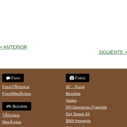
< ANTERIOR
SIGUIENTE >
Foro
Fotos
Foro/TÃ©cnica
XC - Rural
Foro/MecÃ¡nica
Bicicleta
Viajes
Bicicleta
DH Descenso Freeride
Dirt Street 4X
TÃ©cnica
BMX freestyle
MecÃ¡nica