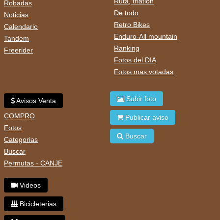
Ruta, triatlon
Robadas
De todo
Noticias
Retro Bikes
Calendario
Enduro-All mountain
Tandem
Ranking
Freerider
Fotos del DIA
Fotos mas votadas
Subir foto
Avisos Venta
COMPRO
Publicar aviso
Fotos
Buscar
Categorias
Buscar
Permutas - CANJE
Videos
Bicicleterias