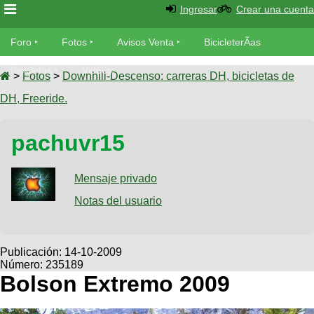
Ingresar
Crear una cuenta
Foro
Foro
Fotos
Avisos Venta
BicicleterÃ­as
Foro
Bicicletas
Videos
Fotos
>
Fotos
>
Downhill-Descenso: carreras DH, bicicletas de
TÃ©cnica
DH, Freeride.
Avisos
MecÃ¡nica
SUBÃ
Ventas
pachuvr15
tu foto
BicicleterÃ­
Galeria
Mensaje privado
SUBÃ
as
tu
Notas del usuario
XC
aviso
Bicicletas
Bicicletas
Buscar
Viajes
Publicación:
14-10-2009
Videos
Número: 235189
Bicicletas
Ultimos
Descenso
Bolson Extremo 2009
Cicloturismo
Tandem
Fotos
Dirt
Freerider