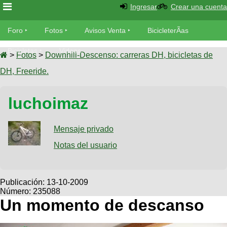
Ingresar
Crear una cuenta
Foro
Foro
Fotos
Avisos Venta
BicicleterÃ­as
Foro
Bicicletas
Videos
Fotos
>
Fotos
>
Downhill-Descenso: carreras DH, bicicletas de
TÃ©cnica
DH, Freeride.
Avisos
MecÃ¡nica
SUBÃ
Ventas
luchoimaz
tu foto
BicicleterÃ­
Galeria
Mensaje privado
SUBÃ
as
tu
Notas del usuario
XC
aviso
Bicicletas
Bicicletas
Buscar
Viajes
Publicación:
13-10-2009
Videos
Número: 235088
Bicicletas
Ultimos
Descenso
Un momento de descanso
Cicloturismo
Tandem
Fotos
Dirt
Freerider