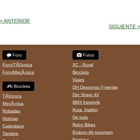
< ANTERIOR
SIGUIENTE >
Foro
Fotos
Foro/TÃ©cnica
XC - Rural
Foro/MecÃ¡nica
Bicicleta
Viajes
Bicicleta
DH Descenso Freeride
Dirt Street 4X
TÃ©cnica
BMX freestyle
MecÃ¡nica
Ruta, triatlon
Robadas
De todo
Noticias
Retro Bikes
Calendario
Enduro-All mountain
Tandem
Ranking