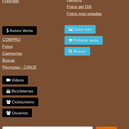
Freerider
Fotos del DIA
Fotos mas votadas
Subir foto
Avisos Venta
COMPRO
Publicar aviso
Fotos
Buscar
Categorias
Buscar
Permutas - CANJE
Videos
Bicicleterias
Cicloturismo
Usuarios