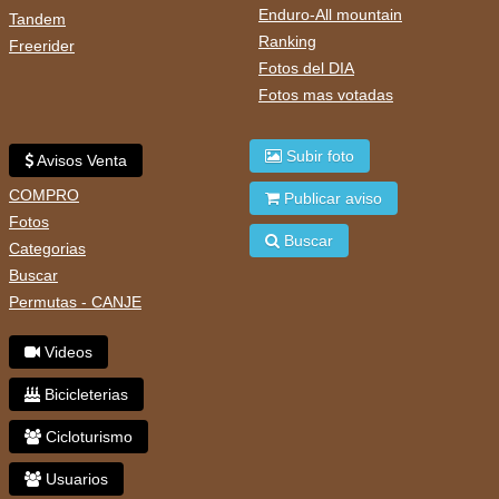
Enduro-All mountain
Tandem
Ranking
Freerider
Fotos del DIA
Fotos mas votadas
Subir foto
Avisos Venta
COMPRO
Publicar aviso
Fotos
Buscar
Categorias
Buscar
Permutas - CANJE
Videos
Bicicleterias
Cicloturismo
Usuarios