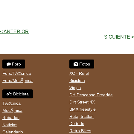
< ANTERIOR
SIGUIENTE >
Foro
Fotos
Foro/TÃ©cnica
XC - Rural
Foro/MecÃ¡nica
Bicicleta
Viajes
Bicicleta
DH Descenso Freeride
Dirt Street 4X
TÃ©cnica
BMX freestyle
MecÃ¡nica
Ruta, triatlon
Robadas
De todo
Noticias
Retro Bikes
Calendario