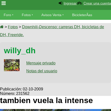
Ingresar
Crear una cuenta
Foro
Foro
Fotos
Avisos Venta
BicicleterÃ­as
Foro
Bicicletas
Videos
Fotos
>
Fotos
>
Downhill-Descenso: carreras DH, bicicletas de
TÃ©cnica
DH, Freeride.
Avisos
MecÃ¡nica
SUBÃ
Ventas
willy_dh
tu foto
BicicleterÃ­
Galeria
Mensaje privado
SUBÃ
as
tu
Notas del usuario
XC
aviso
Bicicletas
Bicicletas
Buscar
Viajes
Publicación:
02-10-2009
Videos
Número: 231562
Bicicletas
Ultimos
Descenso
tambien vuela la intense
Cicloturismo
Tandem
Fotos
Dirt
Freerider