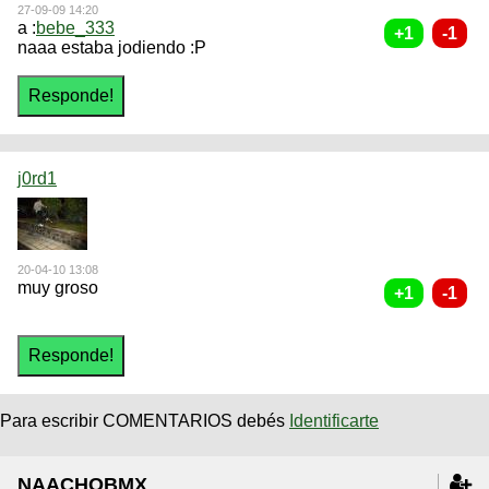
27-09-09 14:20
a :
bebe_333
naaa estaba jodiendo :P
j0rd1
20-04-10 13:08
muy groso
Para escribir COMENTARIOS debés
Identificarte
NAACHOBMX