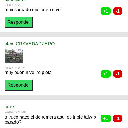
24-09-09 23:17
muii sarpado mui buen nivel
alex_GRAVEDADZERO
25-09-09 09:27
muy buen nivel re piola
juass
26-09-09 20:06
q truco hace el de remera asul es triple talwip
parado?