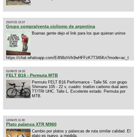
25/07/25 15:57
Grupo compra/venta ciclismo de argentina
Buenas gente dejo el link para los que quieran unirse
https://chat.whatsapp.com/E4N9zhVk9wHFFzK7T345Kn?mode=ac_t
01/06/25 18:20
FELT B16 - Permuta MTB
Permuto FELT B16 Performance - Talle 56. con grupo
Shimano 105 - 22 v, cuadro: triatlon carbono dual aero
TT/TRI UHC. Talle L. Excelente estado. Permuta por
MTB.
12/04/25 11:30
Plato palanca XTR M960
Cambio por platos y palancas de ruta similar calidad. El
plato es nuevo, a medida.