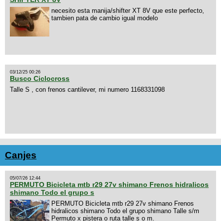
necesito esta manija/shifter XT 8V que este perfecto,
tambien pata de cambio igual modelo
03/12/25 00:26
Busco Ciclocross
Talle S , con frenos cantilever, mi numero 1168331098
Canjes
05/07/26 12:44
PERMUTO Bicicleta mtb r29 27v shimano Frenos hidralicos
shimano Todo el grupo s
PERMUTO Bicicleta mtb r29 27v shimano Frenos
hidralicos shimano Todo el grupo shimano Talle s/m
Permuto x pistera o ruta talle s o m.