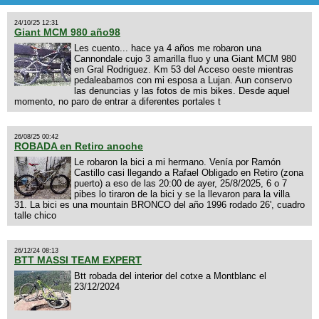
24/10/25 12:31
Giant MCM 980 año98
Les cuento... hace ya 4 años me robaron una
Cannondale cujo 3 amarilla fluo y una Giant MCM 980
en Gral Rodriguez. Km 53 del Acceso oeste mientras
pedaleabamos con mi esposa a Lujan. Aun conservo
las denuncias y las fotos de mis bikes. Desde aquel
momento, no paro de entrar a diferentes portales t
26/08/25 00:42
ROBADA en Retiro anoche
Le robaron la bici a mi hermano. Venía por Ramón
Castillo casi llegando a Rafael Obligado en Retiro (zona
puerto) a eso de las 20:00 de ayer, 25/8/2025, 6 o 7
pibes lo tiraron de la bici y se la llevaron para la villa
31. La bici es una mountain BRONCO del año 1996 rodado 26', cuadro
talle chico
26/12/24 08:13
BTT MASSI TEAM EXPERT
Btt robada del interior del cotxe a Montblanc el
23/12/2024