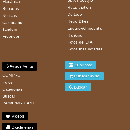
BMX freestyle
Mecánica
Ruta, triatlon
Robadas
De todo
Noticias
Retro Bikes
Calendario
Enduro-All mountain
Tandem
Ranking
Freerider
Fotos del DIA
Fotos mas votadas
Subir foto
Avisos Venta
COMPRO
Publicar aviso
Fotos
Buscar
Categorias
Buscar
Permutas - CANJE
Videos
Bicicleterias