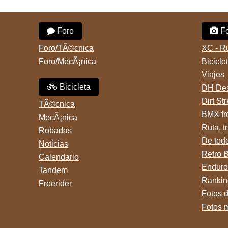
Foro
Fo
Foro/TÃ©cnica
XC - R
Foro/MecÃ¡nica
Bicicle
Viajes
Bicicleta
DH Des
Dirt St
TÃ©cnica
BMX fr
MecÃ¡nica
Ruta, tr
Robadas
De tod
Noticias
Retro 
Calendario
Enduro
Tandem
Rankin
Freerider
Fotos 
Fotos 