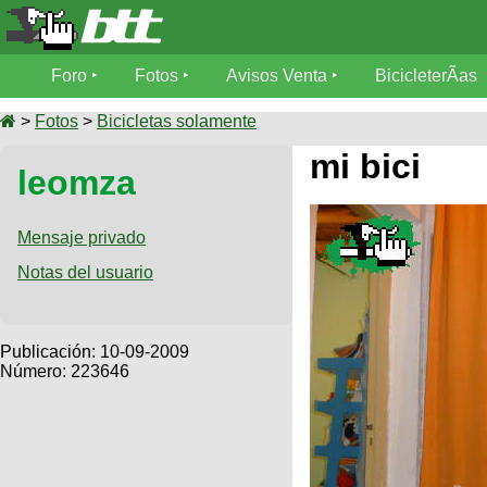
Foro
Foro
Fotos
Avisos Venta
BicicleterÃ­as
Foro
Fotos
>
Fotos
>
Bicicletas solamente
TÃ©cnica
mi bici
leomza
Avisos
MecÃ¡nica
SUBÃ
Ventas
tu foto
Mensaje privado
BicicleterÃ­
Notas del usuario
Galeria
SUBÃ
as
tu
XC
aviso
Bicicletas
Bicicletas
Publicación:
10-09-2009
Número: 223646
Buscar
Viajes
Videos
Bicicletas
Ultimos
Descenso
Cicloturismo
Tandem
Fotos
Dirt
Freerider