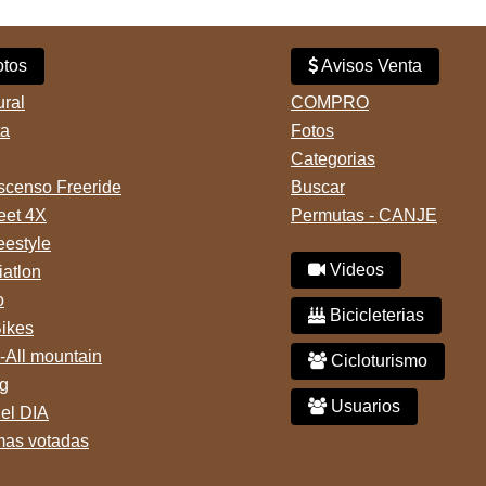
tos
Avisos Venta
ural
COMPRO
ta
Fotos
Categorias
censo Freeride
Buscar
reet 4X
Permutas - CANJE
eestyle
Videos
iatlon
o
Bicicleterias
Bikes
-All mountain
Cicloturismo
g
Usuarios
del DIA
mas votadas