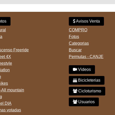
tos
Avisos Venta
ural
COMPRO
ta
Fotos
Categorias
censo Freeride
Buscar
reet 4X
Permutas - CANJE
eestyle
Videos
iatlon
o
Bicicleterias
Bikes
-All mountain
Cicloturismo
g
Usuarios
del DIA
mas votadas