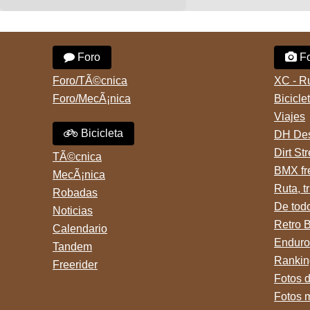
Foro
Fo
Foro/TÃ©cnica
XC - R
Foro/MecÃ¡nica
Bicicle
Viajes
Bicicleta
DH Des
Dirt St
TÃ©cnica
BMX fr
MecÃ¡nica
Ruta, tr
Robadas
De tod
Noticias
Retro 
Calendario
Enduro
Tandem
Rankin
Freerider
Fotos 
Fotos 