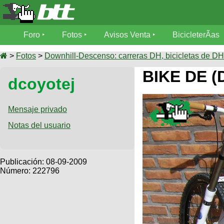
Foro
Foro
Fotos
Avisos Venta
BicicleterÃ­as
Foro
Fotos
>
Fotos
>
Downhill-Descenso: carreras DH, bicicletas de DH,
TÃ©cnica
BIKE DE (
dcoyotej
Avisos
MecÃ¡nica
SUBÃ
Ventas
tu foto
Mensaje privado
BicicleterÃ­
Notas del usuario
Galeria
SUBÃ
as
tu
XC
aviso
Bicicletas
Bicicletas
Publicación:
08-09-2009
Número: 222796
Buscar
Viajes
Videos
Bicicletas
Ultimos
Descenso
Cicloturismo
Tandem
Fotos
Dirt
Freerider