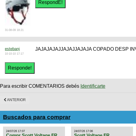
31-08-09 18:21
estebanj
JAJAJAJAJJAJAJJAJAJA COPADO DESP INV
10-10-10 17:17
Para escribir COMENTARIOS debés
Identificarte
ANTERIOR
Buscados para comprar
24/07/26 17:07
24/07/26 17:06
Compr Scott Voltage FR
Scott Voltage FR