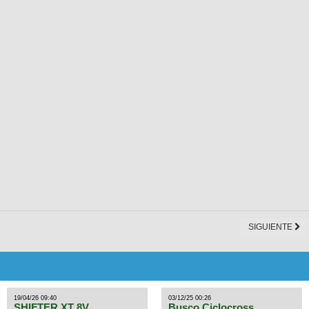
SIGUIENTE
19/04/26 09:40
03/12/25 00:26
SHIFTER XT 8V
Busco Ciclocross