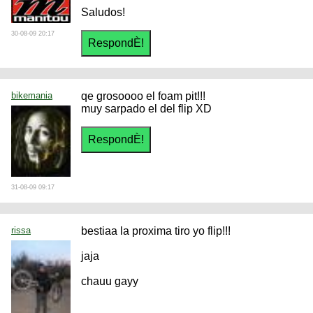
Saludos!
30-08-09 20:17
bikemania
qe grosoooo el foam pit!!!
muy sarpado el del flip XD
31-08-09 09:17
rissa
bestiaa la proxima tiro yo flip!!!
jaja
chauu gayy