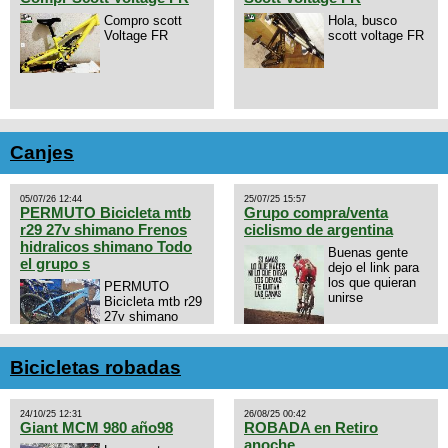
Compro scott
Hola, busco
Voltage FR
scott voltage FR
Canjes
05/07/26 12:44
25/07/25 15:57
PERMUTO Bicicleta mtb
Grupo compra/venta
r29 27v shimano Frenos
ciclismo de argentina
hidralicos shimano Todo
Buenas gente
el grupo s
dejo el link para
los que quieran
PERMUTO
unirse
Bicicleta mtb r29
27v shimano
Frenos hidralicos
https://chat.whatsapp.com/E4N
shimano Todo el grupo shimano
mode=ac_t
Talle s/m Permuto x pistera o
Bicicletas robadas
ruta talle s o m.
24/10/25 12:31
26/08/25 00:42
Giant MCM 980 año98
ROBADA en Retiro
anoche