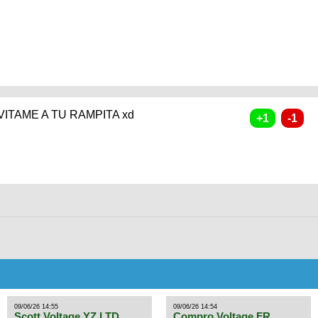
ITAME A TU RAMPITA xd
09/06/26 14:55
09/06/26 14:54
Scott Voltage YZ LTD
Compro Voltage FR