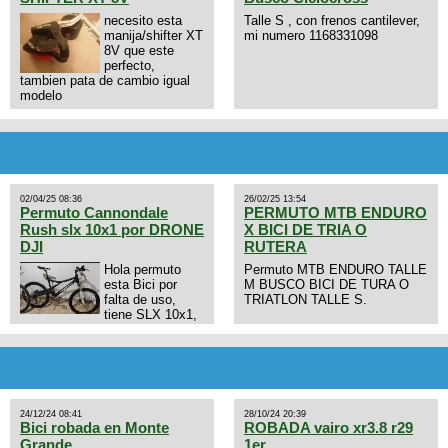
necesito esta
Talle S , con frenos cantilever,
manija/shifter XT
mi numero 1168331098
8V que este
perfecto,
tambien pata de cambio igual
modelo
02/04/25 08:36
26/02/25 13:54
Permuto Cannondale
PERMUTO MTB ENDURO
Rush slx 10x1 por DRONE
X BICI DE TRIA O
DJI
RUTERA
Hola permuto
Permuto MTB ENDURO TALLE
esta Bici por
M BUSCO BICI DE TURA O
falta de uso,
TRIATLON TALLE S.
tiene SLX 10x1,
llantas y frenos LX, Horquilla
Axon tope de gama con
bloqueo al manubrio y
amortiguador FOX permuto por
drone de la marca Dji, les dejo
mi numero al que le interesa
24/12/24 08:41
28/10/24 20:39
3434568861 saludos
Bici robada en Monte
ROBADA vairo xr3.8 r29
Grande
1er