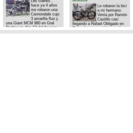
Les cuento...
hace ya 4 años
Le robaron la bici
me robaron una
a mi hermano.
Cannondale cujo
Venía por Ramón
3 amarilla fluo y
Castillo casi
una Giant MCM 980 en Gral
llegando a Rafael Obligado en
Rodriguez. Km 53 del Acceso
Retiro (zona puerto) a eso de
oeste mientras pedaleabamos
las 20:00 de ayer, 25/8/2025, 6
con mi esposa a Lujan. Aun
o 7 pibes lo tiraron de la bici y
conservo las denuncias y las
se la llevaron para la villa 31.
fotos de mis bikes. Desde
La bici es una mountain
aquel momento, no paro de
BRONCO del año 1996 rodado
entrar a diferentes portales t
26', cuadro talle chico