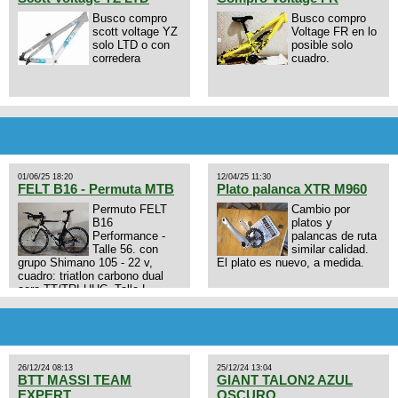
Busco compro
Busco compro
scott voltage YZ
Voltage FR en lo
solo LTD o con
posible solo
corredera
cuadro.
01/06/25 18:20
12/04/25 11:30
FELT B16 - Permuta MTB
Plato palanca XTR M960
Permuto FELT
Cambio por
B16
platos y
Performance -
palancas de ruta
Talle 56. con
similar calidad.
grupo Shimano 105 - 22 v,
El plato es nuevo, a medida.
cuadro: triatlon carbono dual
aero TT/TRI UHC. Talle L.
9zhVk9wHFFzK7T345Kn?
Excelente estado. Permuta por
MTB.
26/12/24 08:13
25/12/24 13:04
BTT MASSI TEAM
GIANT TALON2 AZUL
EXPERT
OSCURO