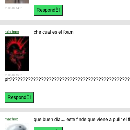
31-08-09 14:31
rulo-bmx
che cual es el foam
31-08-09 15:31
pit?????????????????????????????????????????????
machox
que buen dia.... este finde que viene a pulir el flip!