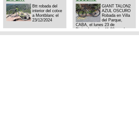
Btt robada del
GIANT TALON2
interior del cotxe
AZUL OSCURO
a Montblanc el
Robada en Villa
23/12/2024
del Parque,
CABA, el lunes 23 de
Diciembre a las 11:38 am, hay
video del ladrón. Denuncia
policial realizada.