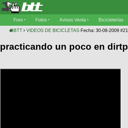
Foro
Foro
Fotos
Avisos Venta
Bicicleterías
Foro
Fotos
BTT
VIDEOS DE BICICLETAS
Fecha: 30-08-2009 #2
Técnica
practicando un poco en dirtp
Avisos
Mecánica
SUBÍ
Ventas
tu
foto
Bicicleterías
SUBÍ
Galeria
tu
Bicicletas
aviso
XC
Bicicletas
Videos
Buscar
Bicicletas
Viajes
Ultimos
Cicloturismo
Tandem
Descenso
Fotos
Freerider
Dirt
Salidas
Usuarios
Categorias