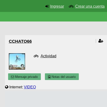
Ingresar
Crear una cuenta
CCHATO66
Actividad
Mensaje privado
Notas del usuario
Internet:
VIDEO