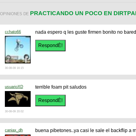
PRACTICANDO UN POCO EN DIRTPAR
OPINIONES DE
cchato66
nada espero q les guste firmen bonito no bared
30-08-09 16:15
usuarioXD
terrible foam pit saludos
30-08-09 20:02
caniax_dh
buena pibetones..ya casi le sale el backflip a