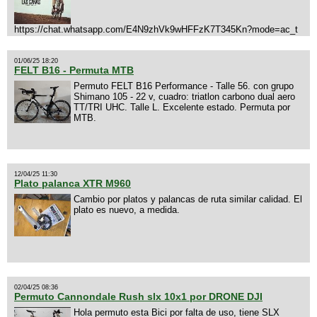
https://chat.whatsapp.com/E4N9zhVk9wHFFzK7T345Kn?mode=ac_t
01/06/25 18:20
FELT B16 - Permuta MTB
Permuto FELT B16 Performance - Talle 56. con grupo
Shimano 105 - 22 v, cuadro: triatlon carbono dual aero
TT/TRI UHC. Talle L. Excelente estado. Permuta por
MTB.
12/04/25 11:30
Plato palanca XTR M960
Cambio por platos y palancas de ruta similar calidad. El
plato es nuevo, a medida.
02/04/25 08:36
Permuto Cannondale Rush slx 10x1 por DRONE DJI
Hola permuto esta Bici por falta de uso, tiene SLX