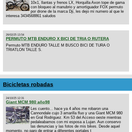
10x1, llantas y frenos LX, Horquilla Axon tope de gama
con bloqueo al manubrio y amortiguador FOX permuto
por drone de la marca Dji, les dejo mi numero al que le
interesa 3434568861 saludos
26/02/25 13:54
PERMUTO MTB ENDURO X BICI DE TRIA O RUTERA
Permuto MTB ENDURO TALLE M BUSCO BICI DE TURA O
TRIATLON TALLE S.
Bicicletas robadas
24/10/25 12:31
Giant MCM 980 año98
Les cuento... hace ya 4 años me robaron una
Cannondale cujo 3 amarilla fluo y una Giant MCM 980
en Gral Rodriguez. Km 53 del Acceso oeste mientras
pedaleabamos con mi esposa a Lujan. Aun conservo
las denuncias y las fotos de mis bikes. Desde aquel
momento, no paro de entrar a diferentes portales t