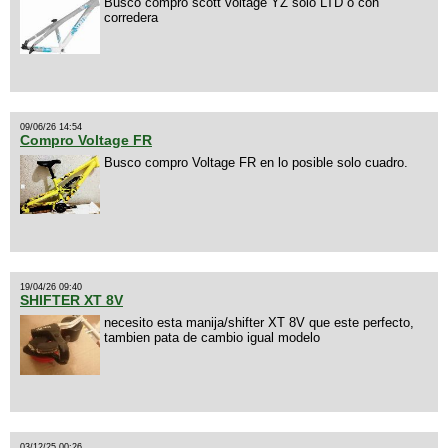
Busco compro scott voltage YZ solo LTD o con
corredera
09/06/26 14:54
Compro Voltage FR
Busco compro Voltage FR en lo posible solo cuadro.
19/04/26 09:40
SHIFTER XT 8V
necesito esta manija/shifter XT 8V que este perfecto,
tambien pata de cambio igual modelo
03/12/25 00:26