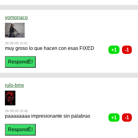
yomonaco
26-08-09 16:01
muy groso lo que hacen con esas FIXED
rulo-bmx
28-08-09 16:46
paaaaaaaa impresionante sin palabras