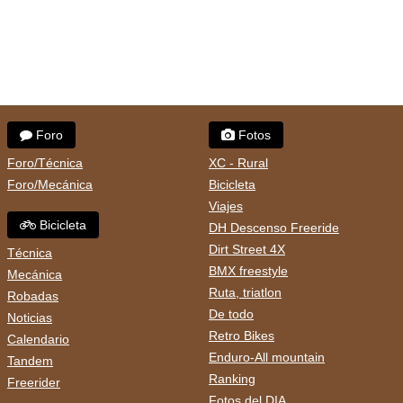
Foro
Fotos
Foro/Técnica
XC - Rural
Foro/Mecánica
Bicicleta
Viajes
Bicicleta
DH Descenso Freeride
Dirt Street 4X
Técnica
BMX freestyle
Mecánica
Ruta, triatlon
Robadas
De todo
Noticias
Retro Bikes
Calendario
Enduro-All mountain
Tandem
Ranking
Freerider
Fotos del DIA