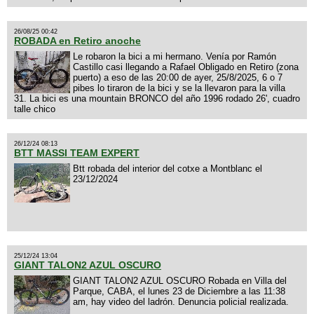
26/08/25 00:42
ROBADA en Retiro anoche
Le robaron la bici a mi hermano. Venía por Ramón
Castillo casi llegando a Rafael Obligado en Retiro (zona
puerto) a eso de las 20:00 de ayer, 25/8/2025, 6 o 7
pibes lo tiraron de la bici y se la llevaron para la villa
31. La bici es una mountain BRONCO del año 1996 rodado 26', cuadro
talle chico
26/12/24 08:13
BTT MASSI TEAM EXPERT
Btt robada del interior del cotxe a Montblanc el
23/12/2024
25/12/24 13:04
GIANT TALON2 AZUL OSCURO
GIANT TALON2 AZUL OSCURO Robada en Villa del
Parque, CABA, el lunes 23 de Diciembre a las 11:38
am, hay video del ladrón. Denuncia policial realizada.