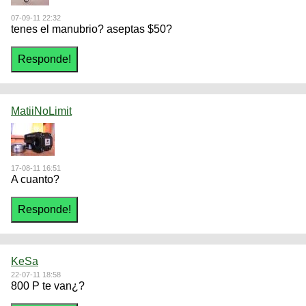
07-09-11 22:32
tenes el manubrio? aseptas $50?
MatiiNoLimit
17-08-11 16:51
A cuanto?
KeSa
22-07-11 18:58
800 P te van¿?