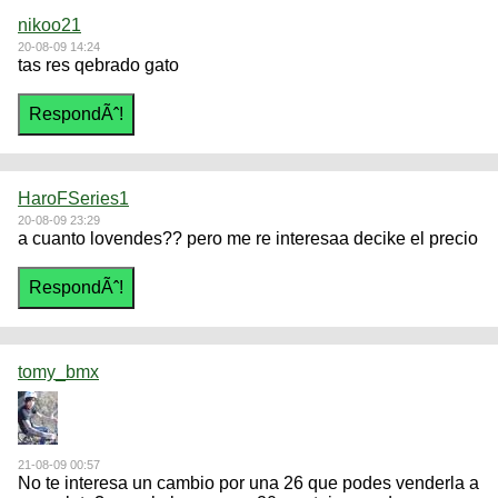
nikoo21
20-08-09 14:24
tas res qebrado gato
HaroFSeries1
20-08-09 23:29
a cuanto lovendes?? pero me re interesaa decike el precio
tomy_bmx
21-08-09 00:57
No te interesa un cambio por una 26 que podes venderla a