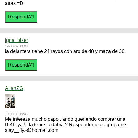
atras =D
igna_biker
19-08-09 19:03
la delantera tiene 24 rayos con aro de 48 y maza de 36
AllanZG
19-08-09 19:46
Me intereza mucho capo , ando queriendo comprar una
BIKE ya ! , la tenes todabia ? Respondeme o agregame :
stay__fly.-@hotmail.com