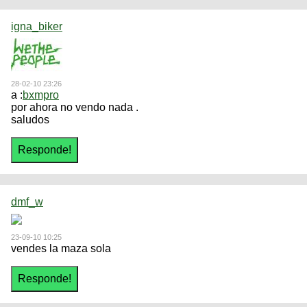
igna_biker
28-02-10 23:26
a :
bxmpro
por ahora no vendo nada .
saludos
dmf_w
23-09-10 10:25
vendes la maza sola