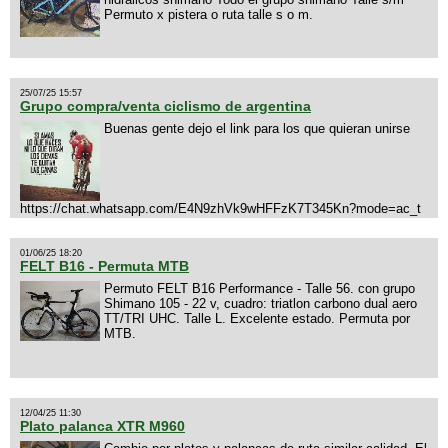
Permuto x pistera o ruta talle s o m.
25/07/25 15:57
Grupo compra/venta ciclismo de argentina
Buenas gente dejo el link para los que quieran unirse
https://chat.whatsapp.com/E4N9zhVk9wHFFzK7T345Kn?mode=ac_t
01/06/25 18:20
FELT B16 - Permuta MTB
Permuto FELT B16 Performance - Talle 56. con grupo
Shimano 105 - 22 v, cuadro: triatlon carbono dual aero
TT/TRI UHC. Talle L. Excelente estado. Permuta por
MTB.
12/04/25 11:30
Plato palanca XTR M960