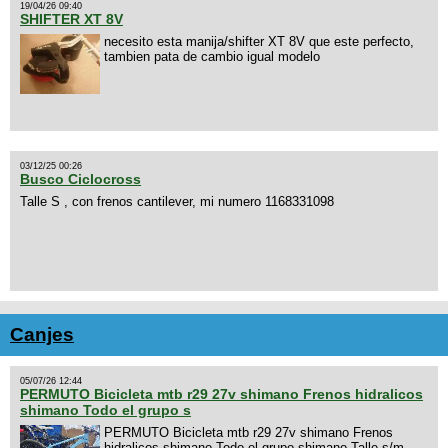
19/04/26 09:40
SHIFTER XT 8V
necesito esta manija/shifter XT 8V que este perfecto,
tambien pata de cambio igual modelo
03/12/25 00:26
Busco Ciclocross
Talle S , con frenos cantilever, mi numero 1168331098
Canjes
05/07/26 12:44
PERMUTO Bicicleta mtb r29 27v shimano Frenos hidralicos
shimano Todo el grupo s
PERMUTO Bicicleta mtb r29 27v shimano Frenos
hidralicos shimano Todo el grupo shimano Talle s/m