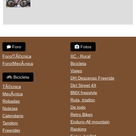
Foro
Fotos
Foro/TÃ©cnica
XC - Rural
Foro/MecÃ¡nica
Bicicleta
Viajes
Bicicleta
DH Descenso Freeride
Dirt Street 4X
TÃ©cnica
BMX freestyle
MecÃ¡nica
Ruta, triatlon
Robadas
De todo
Noticias
Retro Bikes
Calendario
Enduro-All mountain
Tandem
Ranking
Freerider