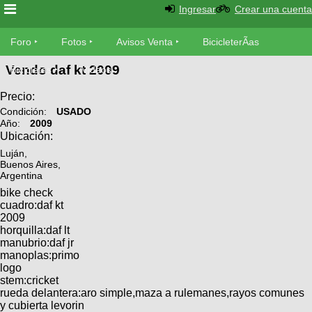
Ingresar
Crear una cuenta
Foro
Foro
Fotos
Avisos Venta
BicicleterÃ­as
Vendo daf kt 2009
Foro
Bicicletas
Videos
Fotos
TÃ©cnica
Precio:
Avisos
Condición:
USADO
MecÃ¡nica
Año:
2009
SUBÃ
Ventas
Ubicación:
tu foto
Luján,
Buenos Aires,
BicicleterÃ­
Argentina
Galeria
SUBÃ
as
bike check
tu
XC
cuadro:daf kt
aviso
Bicicletas
2009
Bicicletas
horquilla:daf lt
manubrio:daf jr
Buscar
Viajes
Videos
manoplas:primo
Bicicletas
logo
Ultimos
Descenso
stem:cricket
Cicloturismo
Tandem
Fotos
rueda delantera:aro simple,maza a rulemanes,rayos comunes
Dirt
y cubierta levorin
Freerider