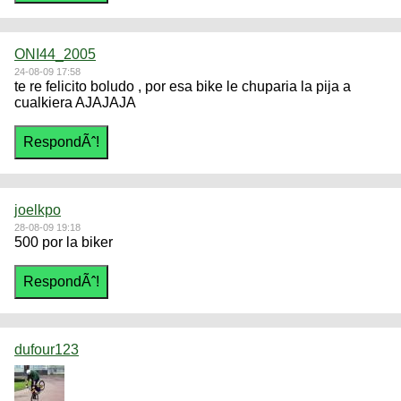
ONI44_2005
24-08-09 17:58
te re felicito boludo , por esa bike le chuparia la pija a
cualkiera AJAJAJA
joelkpo
28-08-09 19:18
500 por la biker
dufour123