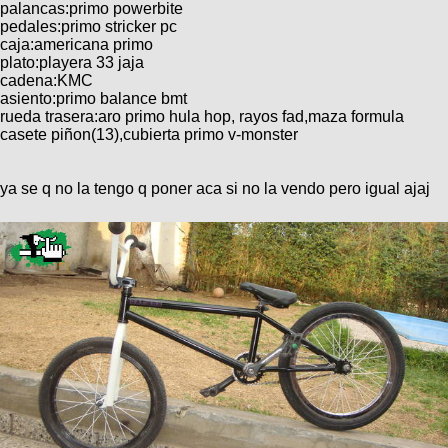
Categorias
palancas:primo powerbite
BMX
Salidas
Usuarios
pedales:primo stricker pc
TÃ©cnica
COMPRO
Ruta,
caja:americana primo
Operadores
triatlon
plato:playera 33 jaja
de
MecÃ¡nica
Ãšltimos
CANJE
cadena:KMC
cicloturismo
De
asiento:primo balance bmt
Robadas
Buscar
Mi
todo
rueda trasera:aro primo hula hop, rayos fad,maza formula
Relatos
ReputaciÃ³n
Noticias
casete piñon(13),cubierta primo v-monster
de
Mis
Retro
viajes
Amigos
Mis
Calendario
Compras
Enduro
Foro
ya se q no la tengo q poner aca si no la vendo pero igual ajaj
Actividad
de
de
Mis
viajes
Amigos
Ventas
Ranking
Fotos
del
DÃA
Fotos
mas
votadas