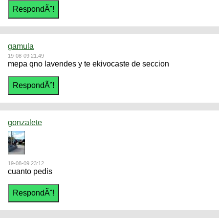
gamula
19-08-09 21:49
mepa qno lavendes y te ekivocaste de seccion
gonzalete
19-08-09 23:12
cuanto pedis