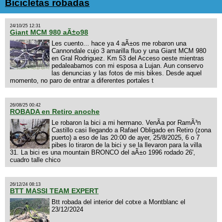
Bicicletas robadas
24/10/25 12:31
Giant MCM 980 aÃ±o98
Les cuento... hace ya 4 aÃ±os me robaron una
Cannondale cujo 3 amarilla fluo y una Giant MCM 980
en Gral Rodriguez. Km 53 del Acceso oeste mientras
pedaleabamos con mi esposa a Lujan. Aun conservo
las denuncias y las fotos de mis bikes. Desde aquel
momento, no paro de entrar a diferentes portales t
26/08/25 00:42
ROBADA en Retiro anoche
Le robaron la bici a mi hermano. VenÃ­a por RamÃ³n
Castillo casi llegando a Rafael Obligado en Retiro (zona
puerto) a eso de las 20:00 de ayer, 25/8/2025, 6 o 7
pibes lo tiraron de la bici y se la llevaron para la villa
31. La bici es una mountain BRONCO del aÃ±o 1996 rodado 26',
cuadro talle chico
26/12/24 08:13
BTT MASSI TEAM EXPERT
Btt robada del interior del cotxe a Montblanc el
23/12/2024