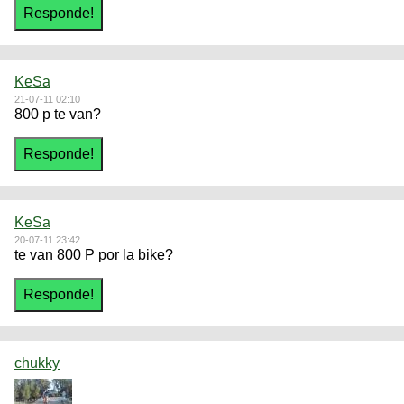
KeSa
21-07-11 02:10
800 p te van?
KeSa
20-07-11 23:42
te van 800 P por la bike?
chukky